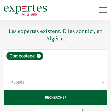
Les expertes existent. Elles sont ici, en
Algérie.
R
×
Compostage
e
q
P
u
a
y
ê
s
t
RECHERCHER
e