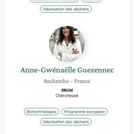
Valorisation des déchets
Anne-
Gwénaëlle
Guezennec
Anne-Gwénaëlle
Guezennec
Recherche
– France
BRGM
Chercheuse
Biotechnologies
Programme européen
Valorisation des déchets