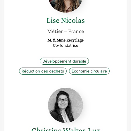
Lise
Nicolas
Métier
– France
M. & Mme Recyclage
Co-fondatrice
Développement durable
Réduction des déchets
Économie circulaire
Christine
Walter-
Luz
Christine
Walter-Luz