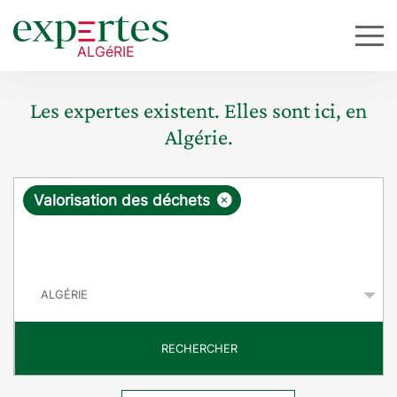
Les expertes existent. Elles sont ici, en
Algérie.
R
×
Valorisation des déchets
e
q
P
u
a
y
ê
s
t
RECHERCHER
e