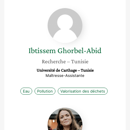
Ibtissem
Ghorbel-
Abid
Ibtissem
Ghorbel-Abid
Recherche
– Tunisie
Université de Carthage – Tunisie
Maîtresse-Assistante
Eau
Pollution
Valorisation des déchets
Lise
Nicolas