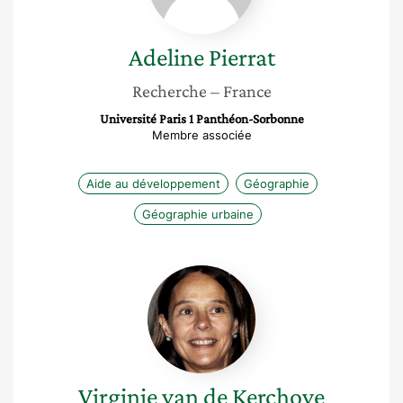
Adeline
Pierrat
Recherche
– France
Université Paris 1 Panthéon-Sorbonne
Membre associée
Aide au développement
Géographie
Géographie urbaine
Virginie
van
de
Kerchove
Virginie
van de Kerchove