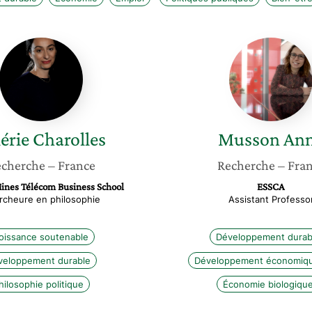
Valérie
Musson
Charolles
Anne
érie
Charolles
Musson
An
cherche
– France
Recherche
– Fra
Mines Télécom Business School
ESSCA
rcheure en philosophie
Assistant Professo
oissance soutenable
Développement durab
veloppement durable
Développement économiqu
hilosophie politique
Économie biologiqu