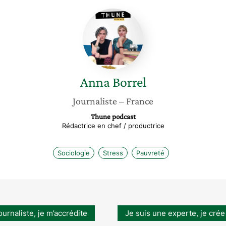
Anna
Borrel
Anna
Borrel
Journaliste
– France
Thune podcast
Rédactrice en chef / productrice
Sociologie
Stress
Pauvreté
ournaliste, je m’accrédite
Je suis une experte, je crée