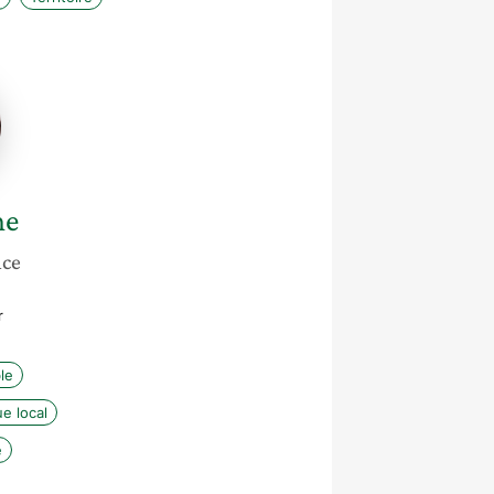
ne
nce
r
le
e local
e