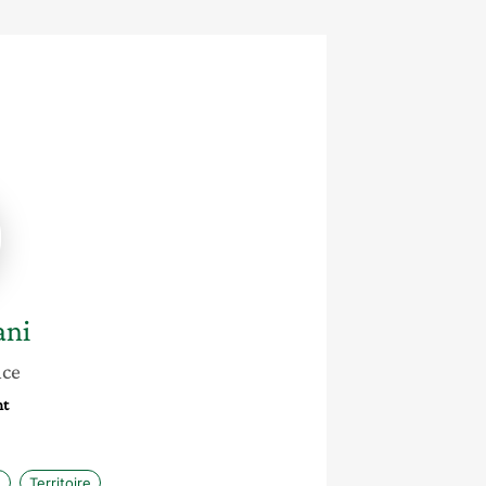
ni
ani
nce
nt
e
Territoire