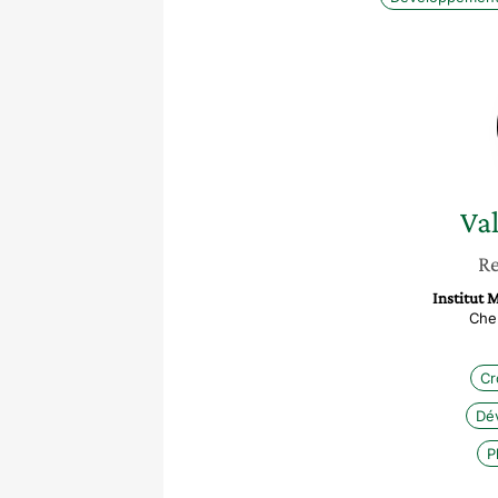
Val
Re
Institut 
Che
Cr
Dé
P