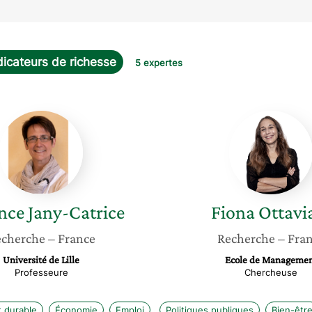
icateurs de richesse
5 expertes
Florence
Fiona
Jany-
Ottavia
Catrice
nce
Jany-Catrice
Fiona
Ottavi
cherche
– France
Recherche
– Fra
Université de Lille
Ecole de Manageme
Professeure
Chercheuse
 durable
Économie
Emploi
Politiques publiques
Bien-êtr