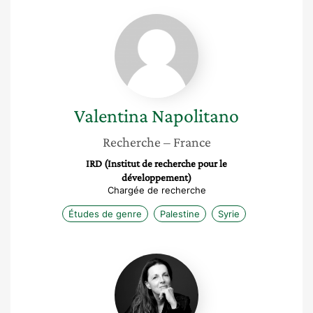
Valentina
Napolitano
Valentina
Napolitano
Recherche
– France
IRD (Institut de recherche pour le
développement)
Chargée de recherche
Études de genre
Palestine
Syrie
Carole
André-
Dessornes