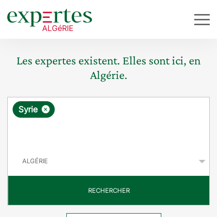
Les expertes existent. Elles sont ici, en
Algérie.
R
×
Syrie
e
q
P
u
a
y
ê
s
t
RECHERCHER
e