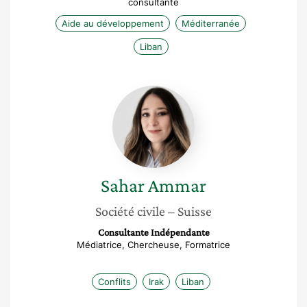
consultante
Aide au développement
Méditerranée
Liban
Sahar
Ammar
Sahar
Ammar
Société civile
– Suisse
Consultante Indépendante
Médiatrice, Chercheuse, Formatrice
Conflits
Irak
Liban