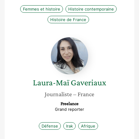
Femmes et histoire
Histoire contemporaine
Histoire de France
Laura-
Maï
Gaveriaux
Laura-Maï
Gaveriaux
Journaliste
– France
Freelance
Grand reporter
Défense
Irak
Afrique