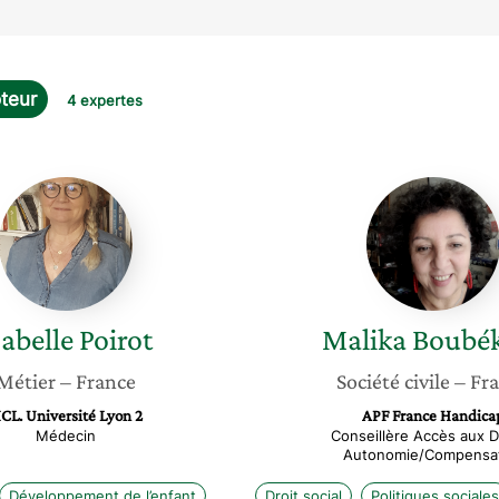
teur
4 expertes
Isabelle
Malika
Poirot
Boubék
sabelle
Poirot
Malika
Boubé
Métier
– France
Société civile
– Fr
CL. Université Lyon 2
APF France Handica
Médecin
Conseillère Accès aux D
Autonomie/Compensa
Développement de l’enfant
Droit social
Politiques sociales