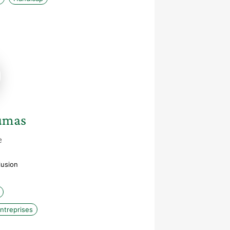
umas
e
lusion
entreprises