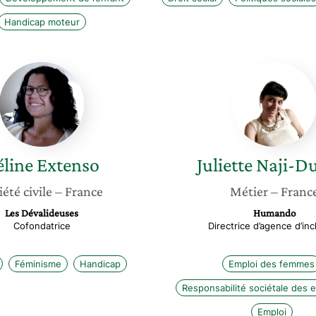
Handicap moteur
Céline
Juliette
Extenso
Naji-
Dumas
éline
Extenso
Juliette
Naji-D
iété civile
– France
Métier
– Franc
Les Dévalideuses
Humando
Cofondatrice
Directrice d’agence d’inc
Féminisme
Handicap
Emploi des femmes
Responsabilité sociétale des 
Emploi