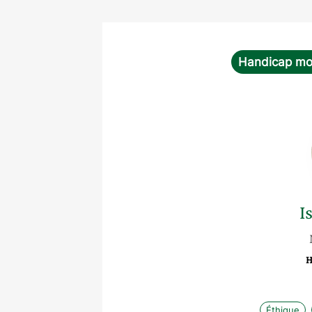
Handicap mo
I
H
Éthique