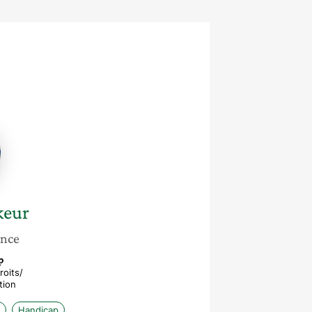
eur
keur
ance
p
roits/
tion
Handicap