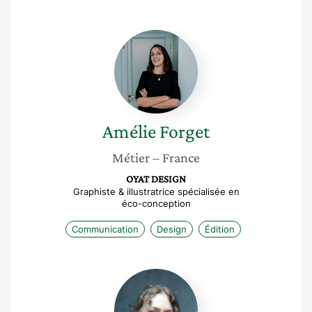
Amélie
Forget
Amélie
Forget
Métier
– France
OYAT DESIGN
Graphiste & illustratrice spécialisée en
éco-conception
Communication
Design
Édition
Marie
Martine