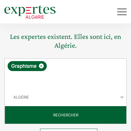
Les expertes existent. Elles sont ici, en
Algérie.
R
×
Graphisme
e
q
P
u
a
y
ê
s
t
RECHERCHER
e