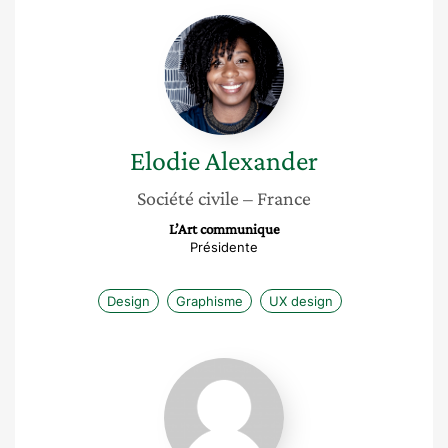
Elodie
Alexander
Elodie
Alexander
Société civile
– France
L’Art communique
Présidente
Design
Graphisme
UX design
Laura
Truxa