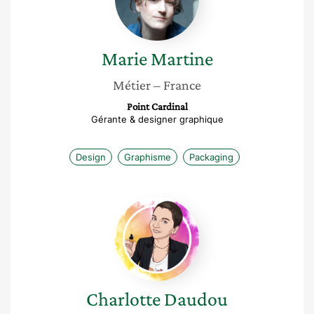
Marie
Martine
Métier
– France
Point Cardinal
Gérante & designer graphique
Design
Graphisme
Packaging
Charlotte
Daudou
Charlotte
Daudou