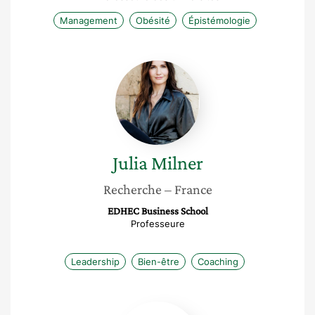
Management
Obésité
Épistémologie
Julia
Milner
Julia
Milner
Recherche
– France
EDHEC Business School
Professeure
Leadership
Bien-être
Coaching
Juliette