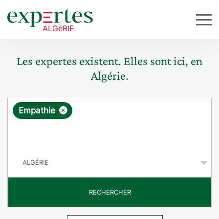
Les expertes existent. Elles sont ici, en
Algérie.
R
×
Empathie
e
q
P
u
a
y
ê
s
t
RECHERCHER
e