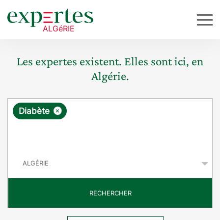
Les expertes existent. Elles sont ici, en
Algérie.
R
×
Diabète
e
q
P
u
a
y
ê
s
t
RECHERCHER
e