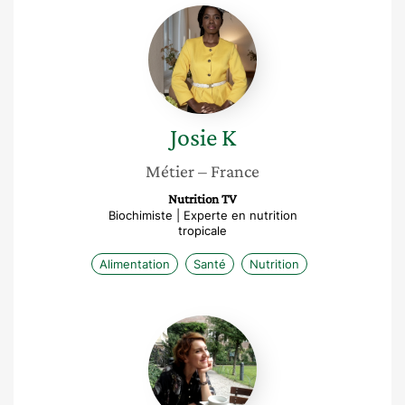
Josie
K
Josie
K
Métier
– France
Nutrition TV
Biochimiste | Experte en nutrition
tropicale
Alimentation
Santé
Nutrition
Faïza
Bossy