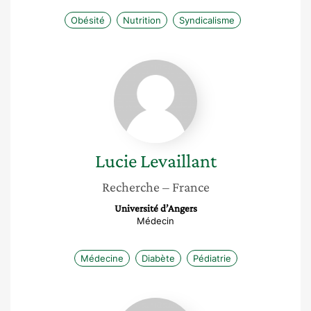
Obésité
Nutrition
Syndicalisme
Lucie
Levaillant
Lucie
Levaillant
Recherche
– France
Université d’Angers
Médecin
Médecine
Diabète
Pédiatrie
Catherine