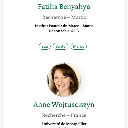
Fatiha
Benyahya
Recherche
– Maroc
Institut Pasteur du Maroc – Maroc
Resonsable QHS
Eau
Santé
Maroc
Anne
Wojtusciszyn
Anne
Wojtusciszyn
Recherche
– France
Université de Montpellier