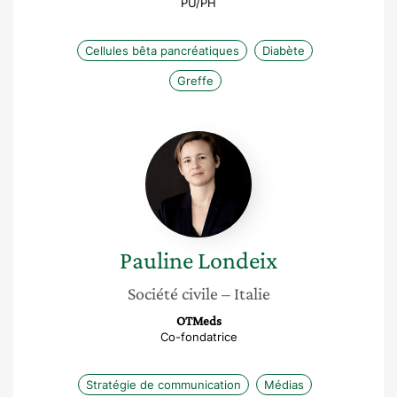
PU/PH
Cellules bêta pancréatiques
Diabète
Greffe
Pauline
Londeix
Pauline
Londeix
Société civile
– Italie
OTMeds
Co-fondatrice
Stratégie de communication
Médias