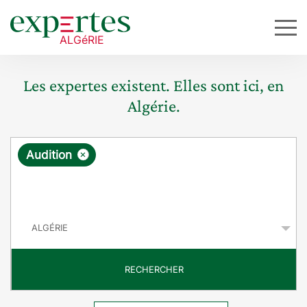
Les expertes existent. Elles sont ici, en
Algérie.
R
×
Audition
e
q
P
u
a
y
ê
s
t
RECHERCHER
e