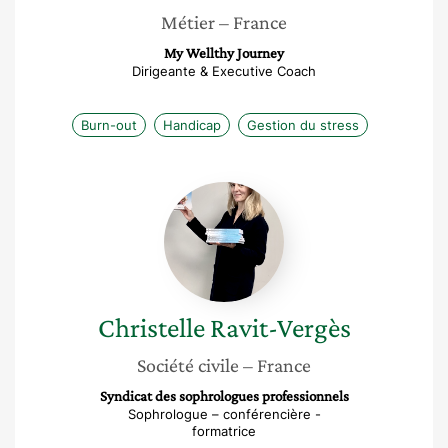
Métier
– France
My Wellthy Journey
Dirigeante & Executive Coach
Burn-out
Handicap
Gestion du stress
Christelle
Ravit-
Vergès
Christelle
Ravit-Vergès
Société civile
– France
Syndicat des sophrologues professionnels
Sophrologue – conférencière -
formatrice