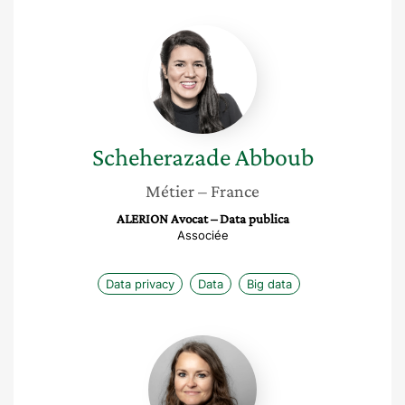
Scheherazade
Abboub
Scheherazade
Abboub
Métier
– France
ALERION Avocat – Data publica
Associée
Data privacy
Data
Big data
Katarzyna
Wac