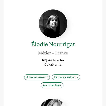
Élodie
Nourrigat
Élodie
Nourrigat
Métier
– France
NBJ Architectes
Co-gérante
Aménagement
Espaces urbains
Architecture
Anne
Aguiléra