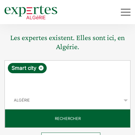
Les expertes existent. Elles sont ici, en
Algérie.
R
×
Smart city
e
q
P
u
a
y
ê
s
t
RECHERCHER
e