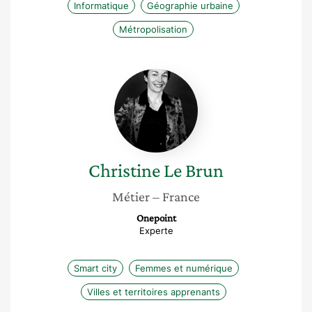
Informatique
Géographie urbaine
Métropolisation
Christine
Le
Brun
Christine
Le Brun
Métier
– France
Onepoint
Experte
Smart city
Femmes et numérique
Villes et territoires apprenants