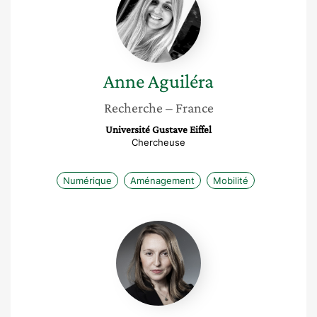
Anne
Aguiléra
Recherche
– France
Université Gustave Eiffel
Chercheuse
Numérique
Aménagement
Mobilité
Gwennaëlle
Costa
Le
Vaillant