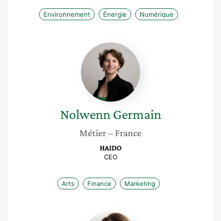
Environnement
Énergie
Numérique
Nolwenn
Germain
Nolwenn
Germain
Métier
– France
HAIDO
CEO
Arts
Finance
Marketing
Marta