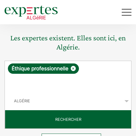
Les expertes existent. Elles sont ici, en
Algérie.
R
×
Éthique professionnelle
e
q
P
u
a
y
ê
s
t
RECHERCHER
e