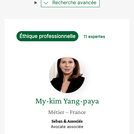
Recherche avancée
Éthique professionnelle
11 expertes
My-
kim
Yang-
paya
My-kim
Yang-paya
Métier
– France
Seban & Associés
Avocate associée