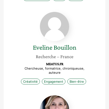
Eveline
Bouillon
Eveline
Bouillon
Recherche
– France
MEATUS.FR
Chercheuse, formatrice, chroniqueuse,
auteure
Créativité
Engagement
Bien-être
Cécile
Vaesen