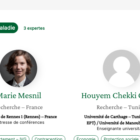
aladie
3 expertes
Marie
Houye
Mesnil
Chekki
Cherni
arie
Mesnil
Houyem
Chekki 
cherche
– France
Recherche
– Tuni
 de Rennes 1 (Rennes) – France
Université de Carthage – Tuni
tresse de conférences
EPT) / Université de Mano
Enseignante universit
rtement – IVG
Contraception
Économie
Protection sociale