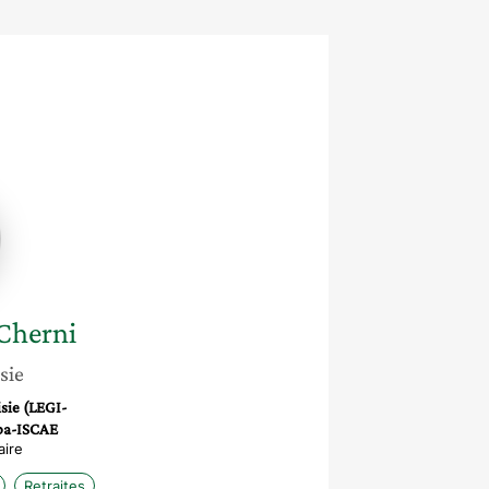
m
Cherni
sie
sie (LEGI-
uba-ISCAE
aire
Retraites