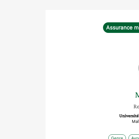
Assurance m
M
Re
Université
Maî
Genre
Avo