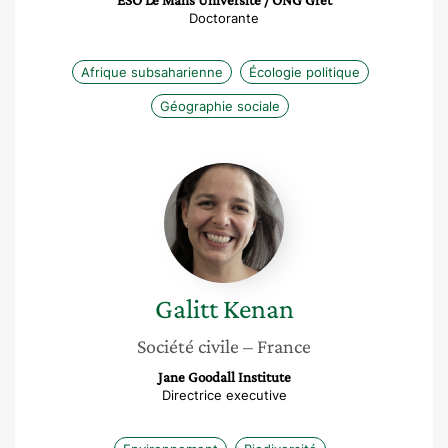
ESO Le Mans Université / ONG Gret
Doctorante
Afrique subsaharienne
Écologie politique
Géographie sociale
Galitt
Kenan
Galitt
Kenan
Société civile
– France
Jane Goodall Institute
Directrice executive