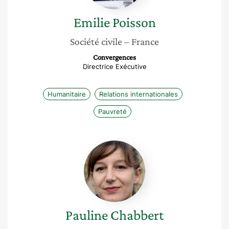
Emilie
Poisson
Société civile
– France
Convergences
Directrice Exécutive
Humanitaire
Relations internationales
Pauvreté
Pauline
Chabbert
Pauline
Chabbert