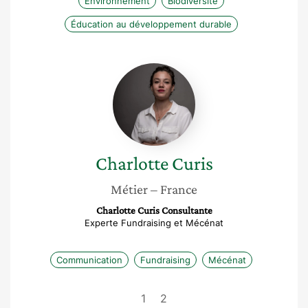
Environnement
Biodiversité
Éducation au développement durable
Charlotte
Curis
Charlotte
Curis
Métier
– France
Charlotte Curis Consultante
Experte Fundraising et Mécénat
Communication
Fundraising
Mécénat
1
2