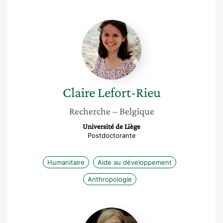
Claire
Lefort-
Rieu
Claire
Lefort-Rieu
Recherche
– Belgique
Université de Liège
Postdoctorante
Humanitaire
Aide au développement
Anthropologie
Chafiaa
Djouadi