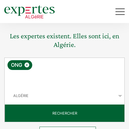
Les expertes existent. Elles sont ici, en
Algérie.
R
×
ONG
e
q
P
u
a
y
ê
s
t
RECHERCHER
e