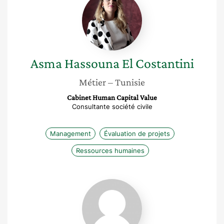
Hassouna
El
Costantini
Asma
Hassouna El Costantini
Métier
– Tunisie
Cabinet Human Capital Value
Consultante société civile
Management
Évaluation de projets
Ressources humaines
Nathalie
Ferrière