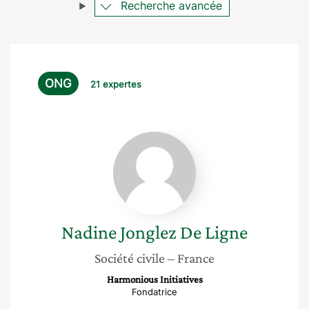
Recherche avancée
ONG
21 expertes
Nadine
Jonglez
De
Ligne
Nadine
Jonglez De Ligne
Société civile
– France
Harmonious Initiatives
Fondatrice