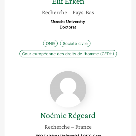
Elif
Erken
Recherche
– Pays-Bas
Utrecht University
Doctorat
ONG
Société civile
Cour européenne des droits de l’homme (CEDH)
Noémie
Régeard
Noémie
Régeard
Recherche
– France