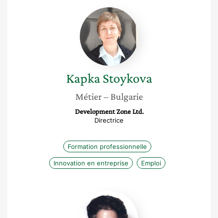
Kapka
Stoykova
Kapka
Stoykova
Métier
– Bulgarie
Development Zone Ltd.
Directrice
Formation professionnelle
Innovation en entreprise
Emploi
Shabname
Meralli-
Ballou