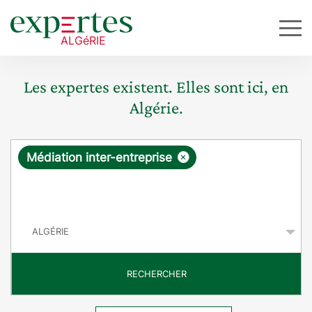
Les expertes existent. Elles sont ici, en
Algérie.
R
×
Médiation inter-entreprise
e
q
P
u
a
y
ê
s
t
RECHERCHER
e