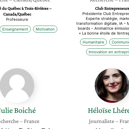
é du Québec à Trois-Rivières –
Club Entrepreneur
Présidente Club Entrepre
Canada/Québec
Experte stratégie, mark
Professeure
transformation digitale, IA 
boards – Animatrice émissio
Enseignement
Motivation
« La bonne étoile de l’entr
Humanitaire
Communic
Innovation en entrepr
Julie
Héloïse
Boiché
Lhérété
Julie
Boiché
Héloïse
Lhér
cherche
– France
Journaliste
– Fra