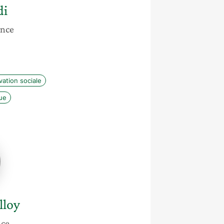
di
ance
vation sociale
ue
a
y
lloy
nce