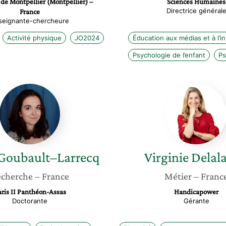
 de Montpellier (Montpellier) –
Sciences Humaines
Directrice général
France
seignante-chercheure
Activité physique
JO2024
Éducation aux médias et à l’i
Psychologie de l’enfant
Ps
Cécile
Virginie
Goubault–
Delalan
Larrecq
Goubault–Larrecq
Virginie
Delal
cherche
– France
Métier
– Franc
ris II Panthéon-Assas
Handicapower
Doctorante
Gérante