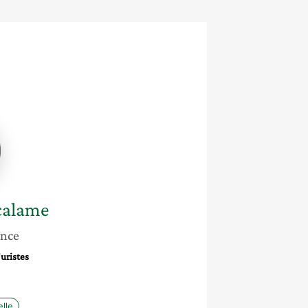
t-
calame
ance
Juristes
lle