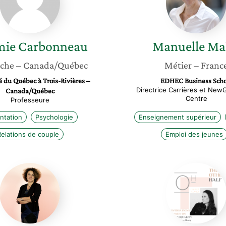
mie
Carbonneau
Manuelle
Ma
che
– Canada/Québec
Métier
– Franc
é du Québec à Trois-Rivières –
EDHEC Business Scho
Directrice Carrières et New
Canada/Québec
Centre
Professeure
ntation
Psychologie
Enseignement supérieur
elations de couple
Emploi des jeunes
Fabienne
Chiara
Autier
Condi