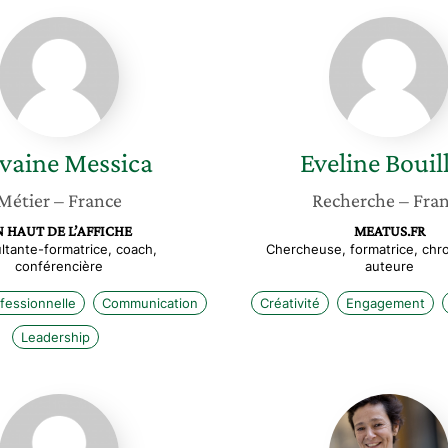
Sylvaine
Eveline
Messica
Bouillon
lvaine
Messica
Eveline
Bouil
Métier
– France
Recherche
– Fra
N HAUT DE L’AFFICHE
MEATUS.FR
ltante-formatrice, coach,
Chercheuse, formatrice, chr
conférencière
auteure
fessionnelle
Communication
Créativité
Engagement
Leadership
Noémie
Manuell
Carbonneau
Malot