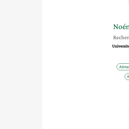
Noé
Recher
Universit
Alime
R