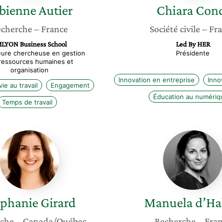
bienne
Autier
Chiara
Con
cherche
– France
Société civile
– Fr
LYON Business School
Led By HER
eure chercheuse en gestion
Présidente
ressources humaines et
organisation
Innovation en entreprise
Inno
ie au travail
Engagement
Éducation au numériq
Temps de travail
Stéphanie
Manuel
Girard
d’Hallo
éphanie
Girard
Manuela
d’Ha
che
– Canada/Québec
Recherche
– Fra