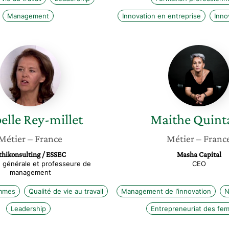
Management
Innovation en entreprise
Inno
Isabelle
Maithe
Rey-
Quintan
millet
elle
Rey-millet
Maithe
Quint
Métier
– France
Métier
– Franc
thikonsulting / ESSEC
Masha Capital
e générale et professeure de
CEO
management
emmes
Qualité de vie au travail
Management de l’innovation
N
Leadership
Entrepreneuriat des fe