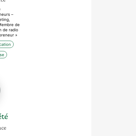
s
neurs –
eting,
– Membre de
n de radio
epreneur »
ation
ise
été
nce