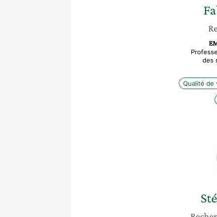
Fa
Re
EM
Profess
des 
Qualité de v
St
Recher