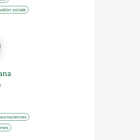
vation sociale
a
ana
e
eurosciences
mmes