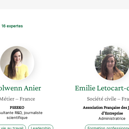
16 expertes
Nolwenn
Emilie
Anier
Letocar
calame
olwenn
Anier
Emilie
Letocart-
Métier
– France
Société civile
– Fr
PSEEKO
Association Française des 
ultante R&D, journaliste
d’Entreprise
scientifique
Administratrice
vie au travail
Leadership
Formation professionne