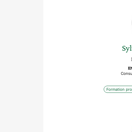
Sy
E
Consu
Formation pro