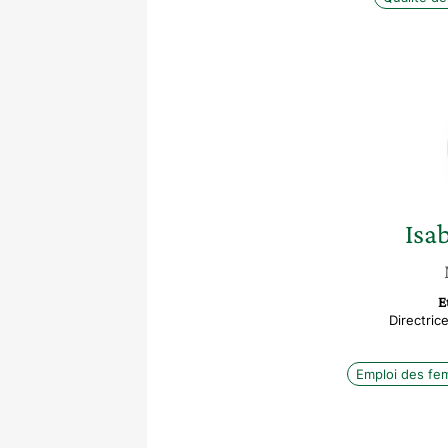
Isab
E
Directric
Emploi des f