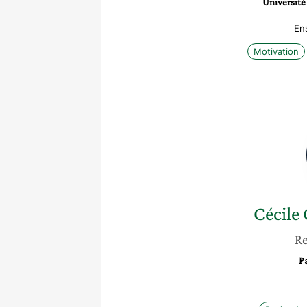
Université
En
Motivation
Cécile
Re
Pa