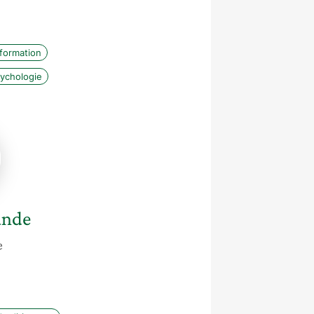
e
nformation
ychologie
de
ande
e