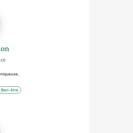
lon
nce
oniqueuse,
Bien-être
e