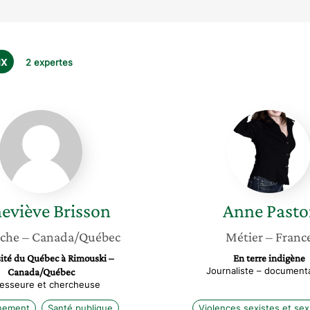
ux
2 expertes
Geneviève
Anne
Brisson
Pastor
eviève
Brisson
Anne
Pasto
che
– Canada/Québec
Métier
– Franc
ité du Québec à Rimouski –
En terre indigène
Journaliste – documenta
Canada/Québec
fesseure et chercheuse
nement
Santé publique
Violences sexistes et sex