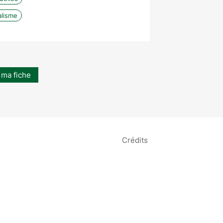
alisme
 ma fiche
Crédits