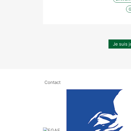
G
Je suis j
Contact