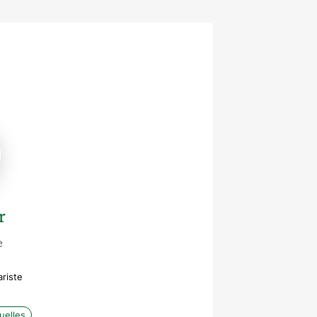
r
e
riste
uelles