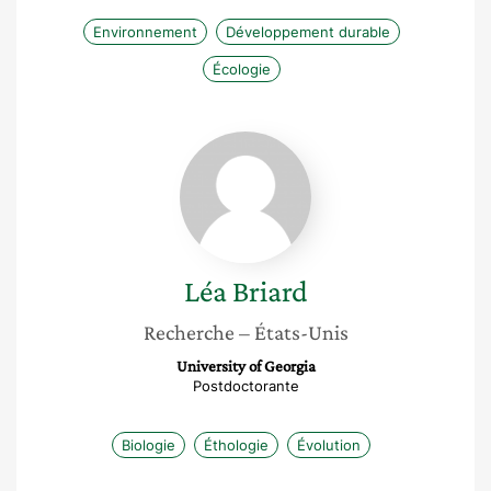
Environnement
Développement durable
Écologie
Léa
Briard
Léa
Briard
Recherche
– États-Unis
University of Georgia
Postdoctorante
Biologie
Éthologie
Évolution