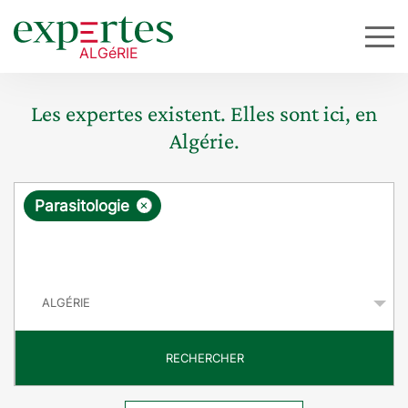
Les expertes existent. Elles sont ici, en
Algérie.
R
×
Parasitologie
e
q
P
u
a
y
ê
s
t
RECHERCHER
e