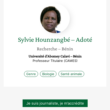
Sylvie
Hounzangbé
–
Adoté
Sylvie
Hounzangbé – Adoté
Recherche
– Bénin
Université d’Abomey Calavi – Bénin
Professeur Titulaire (CAMES)
Genre
Biologie
Santé animale
Je suis journaliste, je m’accrédite