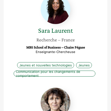
Laurent
Sara
Laurent
Recherche
– France
MBS School of Business – Chaire Pégase
Enseignante-Chercheuse
Jeunes et nouvelles technologies
Jeunes
Communication pour les changements de
comportement
Marie-
Pierre
Fourquet-
Courbet