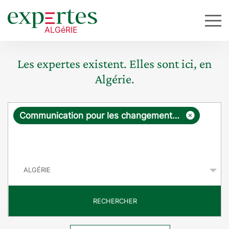
Les expertes existent. Elles sont ici, en
Algérie.
R
×
Communication pour les changements de comportement
e
q
P
u
a
y
ê
s
t
RECHERCHER
e