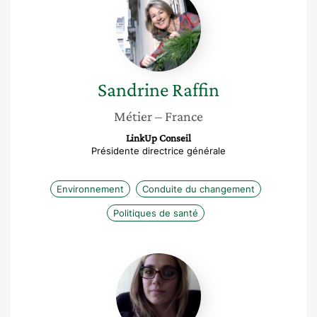
Raffin
Sandrine
Raffin
Métier
– France
LinkUp Conseil
Présidente directrice générale
Environnement
Conduite du changement
Politiques de santé
Aurélie
Desrumaux