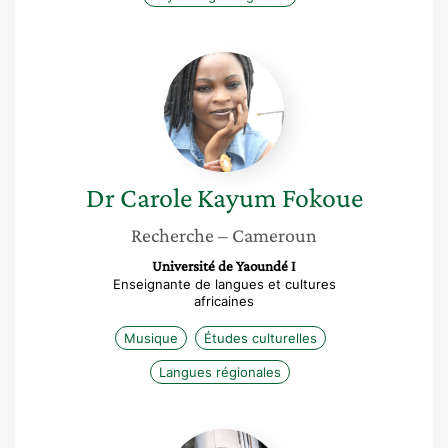
Dr
Carole
Kayum
Fokoue
Dr Carole
Kayum Fokoue
Recherche
– Cameroun
Université de Yaoundé I
Enseignante de langues et cultures
africaines
Musique
Études culturelles
Langues régionales
Sandrine