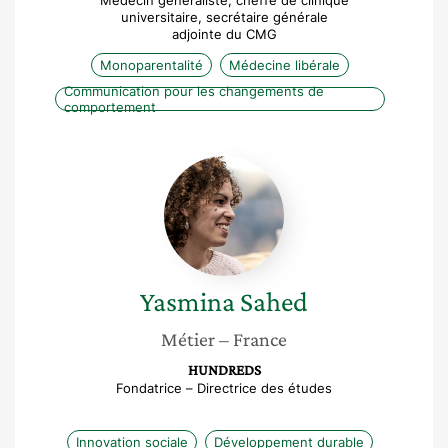
Médecin généraliste, cheffe de clinique
universitaire, secrétaire générale
adjointe du CMG
Monoparentalité
Médecine libérale
Communication pour les changements de
comportement
Yasmina
Sahed
Yasmina
Sahed
Métier
– France
HUNDREDS
Fondatrice – Directrice des études
Innovation sociale
Développement durable