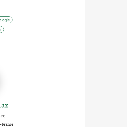
logie
e
az
maz
nce
– France