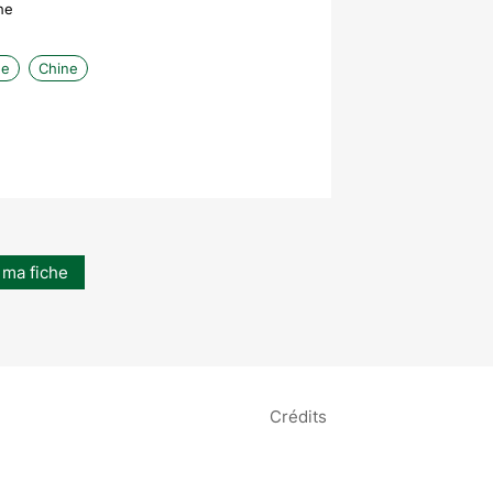
he
ue
Chine
 ma fiche
Crédits