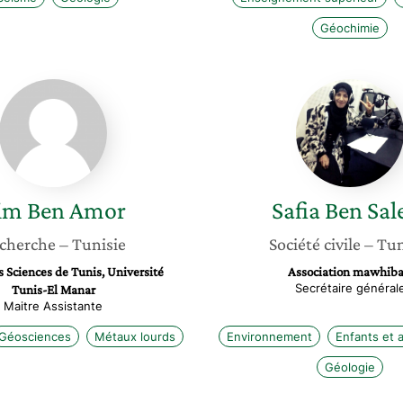
Géochimie
Rim
Safia
Ben
Ben
Amor
Salem
im
Ben Amor
Safia
Ben Sa
cherche
– Tunisie
Société civile
– Tun
s Sciences de Tunis, Université
Association mawhiba
Secrétaire général
Tunis-El Manar
Maitre Assistante
Géosciences
Métaux lourds
Environnement
Enfants et 
Géologie