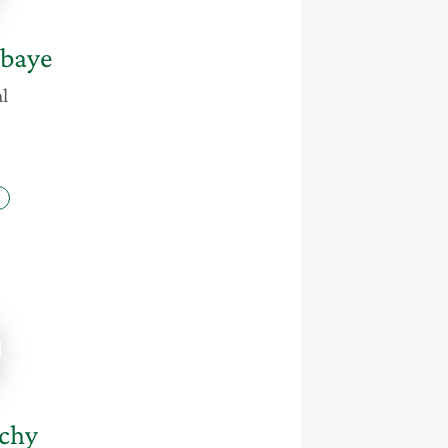
Mbaye
l
e
s
chy
chy