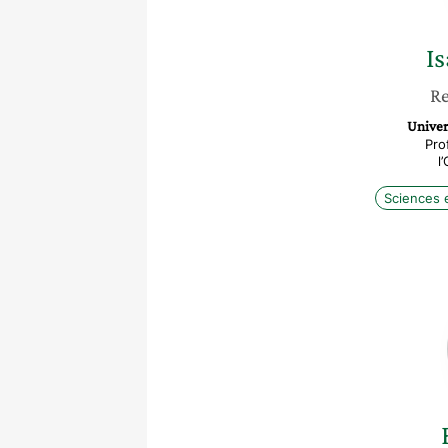
Is
Re
Univer
Pro
l
Sciences 