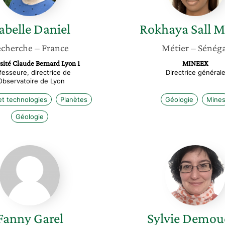
abelle
Daniel
Rokhaya
Sall 
cherche
– France
Métier
– Sénéga
sité Claude Bernard Lyon 1
MINEEX
fesseure, directrice de
Directrice général
’Observatoire de Lyon
et technologies
Planètes
Géologie
Mine
Géologie
Fanny
Sylvie
Garel
Demou
Fanny
Garel
Sylvie
Demou