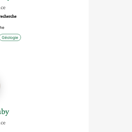
nce
 recherche
che
Géologie
e
uby
nce