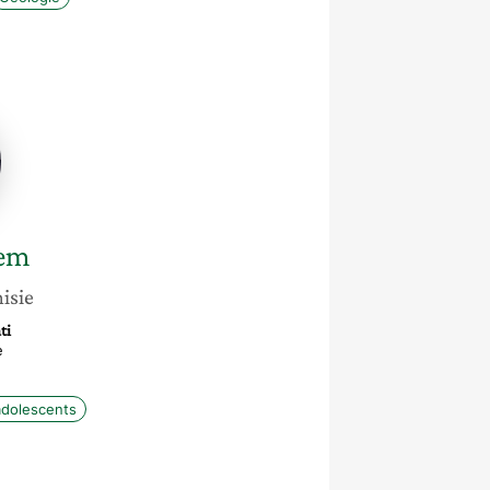
lem
isie
ti
e
adolescents