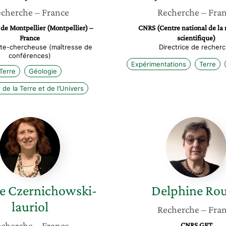
cherche
– France
Recherche
– Fra
 de Montpellier (Montpellier) –
CNRS (Centre national de la
France
scientifique)
te-chercheuse (maîtresse de
Directrice de recher
conférences)
Expérimentations
Terre
Terre
Géologie
de la Terre et de l’Univers
Isabelle
Delphin
Czernichowski-
Rouby
lauriol
e
Czernichowski-
Delphine
Ro
lauriol
Recherche
– Fra
cherche
– France
CNRS GET