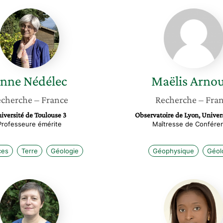
Anne
Maëlis
Nédélec
Arnould
nne
Nédélec
Maëlis
Arnou
cherche
– France
Recherche
– Fra
iversité de Toulouse 3
Observatoire de Lyon, Univers
Professeure émérite
Maîtresse de Confére
ces
Terre
Géologie
Géophysique
Géol
Isabelle
Rokhay
Daniel
Sall
Mbaye