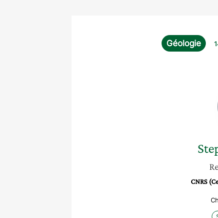
Géologie
1
Ste
Re
CNRS (Cen
Ch