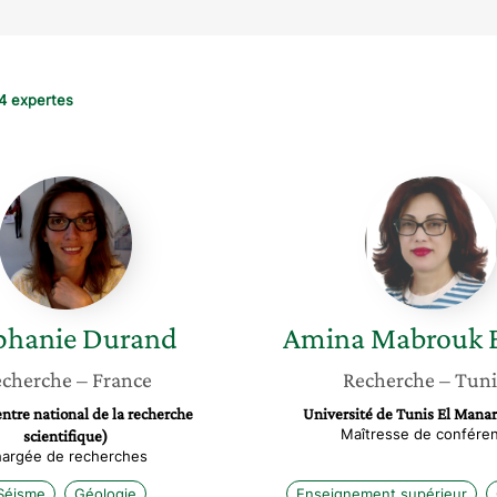
4 expertes
Stephanie
Amina
Durand
Mabrou
El
Asmi
phanie
Durand
Amina
Mabrouk E
cherche
– France
Recherche
– Tuni
tre national de la recherche
Université de Tunis El Manar
Maîtresse de confére
scientifique)
argée de recherches
Séisme
Géologie
Enseignement supérieur