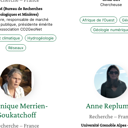
Chercheuse
 (Bureau de Recherches
ologiques et Minières)
ure, responsable de marché
Afrique de l’Ouest
Géo
publique, présidente émérite
’Association CO2GeoNet
Géologie numériqu
climatique
Hydrogéologie
Réseaux
Véronique
Anne
Merrien-
Replum
Soukatchoff
onique
Merrien-
Anne
Replu
Soukatchoff
Recherche
– Fra
cherche
– France
Université Grenoble Alpes 