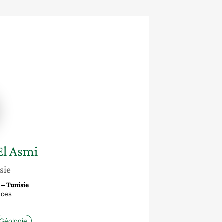
k
l Asmi
sie
 – Tunisie
nces
Géologie