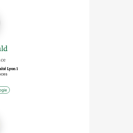
ld
nce
ité Lyon 1
nces
ogie
a