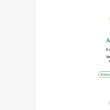
A
Re
Un
Scien