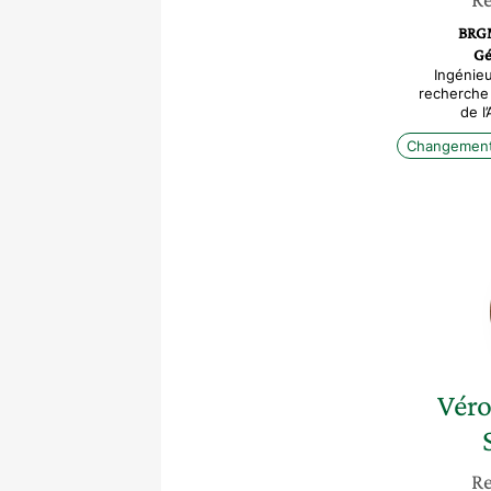
BRGM
Gé
Ingénie
recherche 
de l
Changement 
Vér
Re