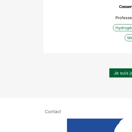
Conserv
Professe
Hydrogé
Mé
Je suis j
Contact