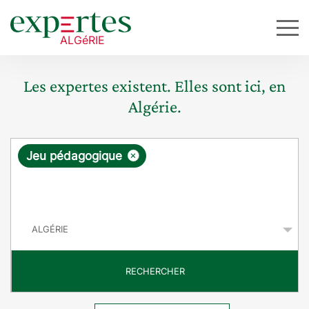
Les expertes existent. Elles sont ici, en
Algérie.
R
×
Jeu pédagogique
e
q
P
u
a
y
ê
s
t
RECHERCHER
e