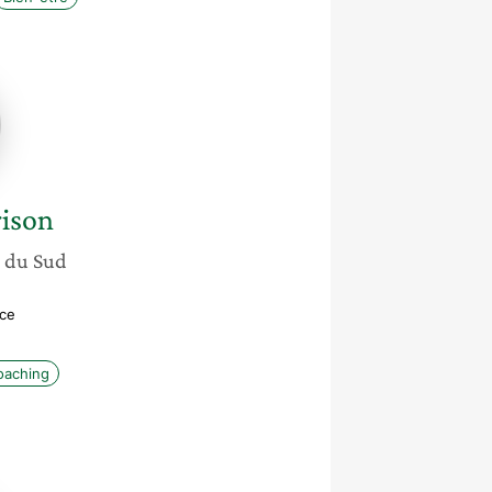
le
n
ison
e du Sud
ice
oaching