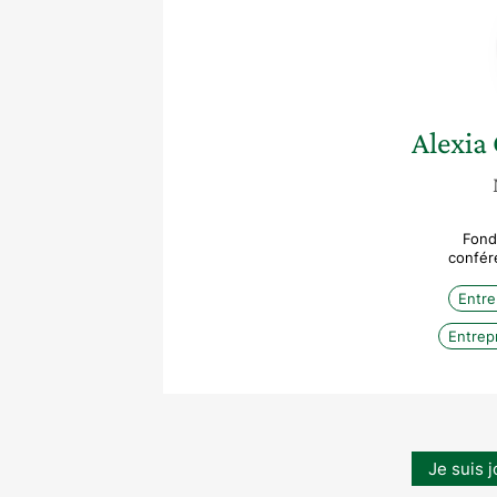
Alexia
Fond
confére
Entre
Entrep
Je suis j