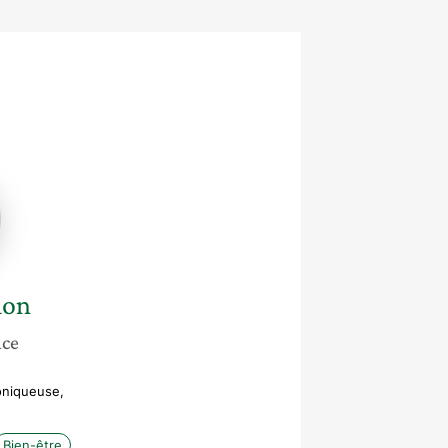
lon
nce
oniqueuse,
Bien-être