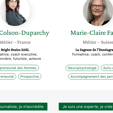
Colson-
Claire
Duparchy
Fagioli
Colson-Duparchy
Marie-Claire
Fa
Métier
– France
Métier
– Suiss
Bright Brains SARL
La Sagesse de l’Ennéag
atrice, coach executive,
Formatrice, coach, confér
ncière, futuriste, auteure
preneuriat des femmes
Neuropsychologie
Auto-
reneuriat
Prospective
Accompagnement des per
ournaliste, je m’accrédite
Je suis une experte, je crée