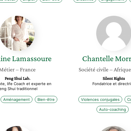
Caroline
Chantel
Lamassoure
Morriso
line
Lamassoure
Chantelle
Morr
Métier
– France
Société civile
– Afriqu
Feng Shui Lab.
Silent Rights
te, life Coach et experte en
Fondatrice et directr
eng Shui traditionnel
Aménagement
Bien-être
Violences conjugales
C
Auto-coaching
Alexia
Marie-