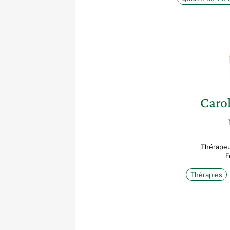
Caro
Thérapeu
F
Thérapies