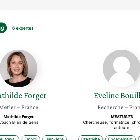
ng
6 expertes
Mathilde
Eveline
Forget
Bouillon
thilde
Forget
Eveline
Bouil
Métier
– France
Recherche
– Fra
Mathilde Forget
MEATUS.FR
Coach Bilan de Sens
Chercheuse, formatrice, chr
auteure
u travail
Emploi
Bien-être
Créativité
Engagement