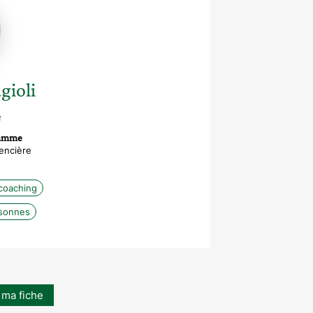
gioli
e
ramme
encière
coaching
sonnes
 ma fiche