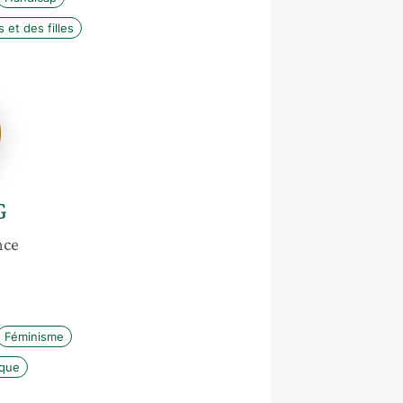
et des filles
G
nce
Féminisme
ique