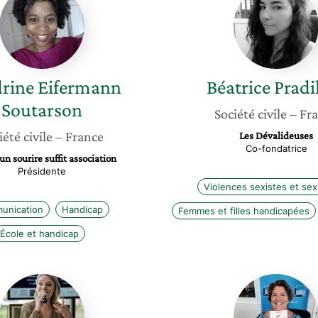
Eifermann
Pradillo
Soutarson
rine
Eifermann
Béatrice
Pradi
Soutarson
Société civile
– Fr
iété civile
– France
Les Dévalideuses
Co-fondatrice
n sourire suffit association
Présidente
Violences sexistes et sex
unication
Handicap
Femmes et filles handicapées
École et handicap
Tiffany
Armelle
Mazars
Vautrot