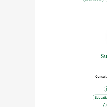
S
Consult
Éducatio