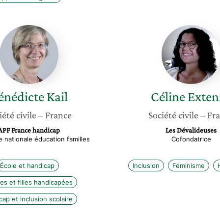
Bénédicte
Céline
Kail
Extens
énédicte
Kail
Céline
Exten
iété civile
– France
Société civile
– Fr
APF France handicap
Les Dévalideuses
e nationale éducation familles
Cofondatrice
École et handicap
Inclusion
Féminisme
s et filles handicapées
ap et inclusion scolaire