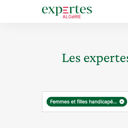
Les expertes
Requête
×
Femmes et filles handicapées