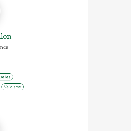
n
llon
ance
uelles
Validisme