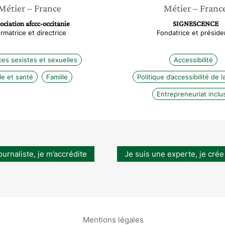
Métier
– France
Métier
– Franc
ociation afccc-occitanie
SIGNESCENCE
rmatrice et directrice
Fondatrice et préside
ces sexistes et sexuelles
Accessibilité
le et santé
Famille
Politique d’accessibilité de l
Entrepreneuriat inclus
ournaliste, je m’accrédite
Je suis une experte, je crée
Mentions légales