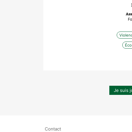
Ass
Fo
Violen
Éco
Je suis j
Contact