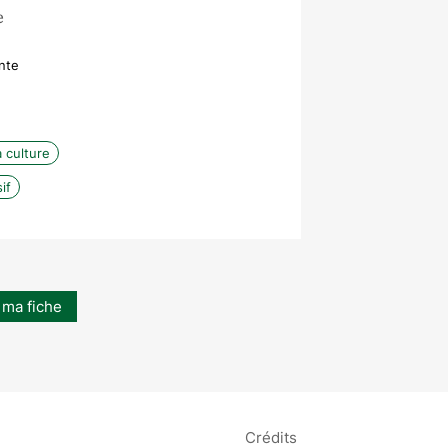
e
nte
a culture
if
 ma fiche
Crédits