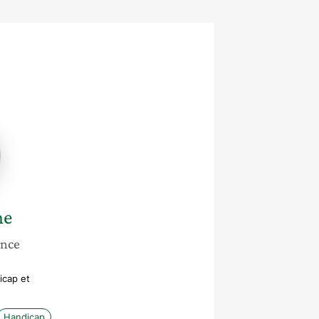
he
ance
icap et
Handicap