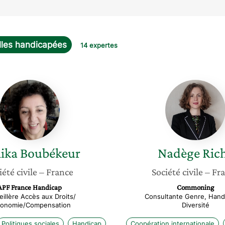
lles handicapées
14 expertes
Malika
Nadège
Boubékeur
Riche
ika
Boubékeur
Nadège
Ric
iété civile
– France
Société civile
– Fr
APF France Handicap
Commoning
illère Accès aux Droits/
Consultante Genre, Hand
onomie/Compensation
Diversité
Politiques sociales
Handicap
Coopération internationale