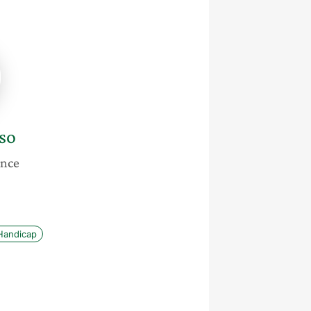
o
so
ance
Handicap