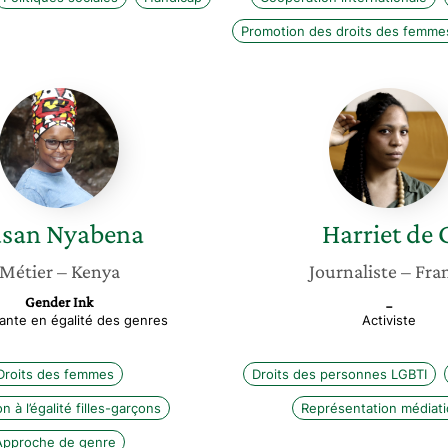
Promotion des droits des femmes 
Susan
Harriet
Nyabena
de
G
usan
Nyabena
Harriet
de 
Métier
– Kenya
Journaliste
– Fra
Gender Ink
_
ante en égalité des genres
Activiste
Droits des femmes
Droits des personnes LGBTI
n à l’égalité filles-garçons
Représentation médiat
Approche de genre