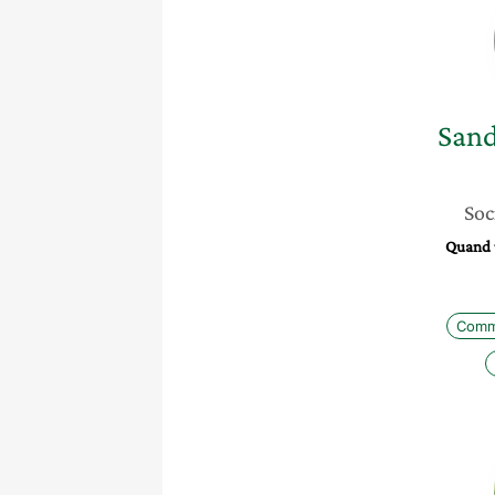
Sand
Soc
Quand u
Comm