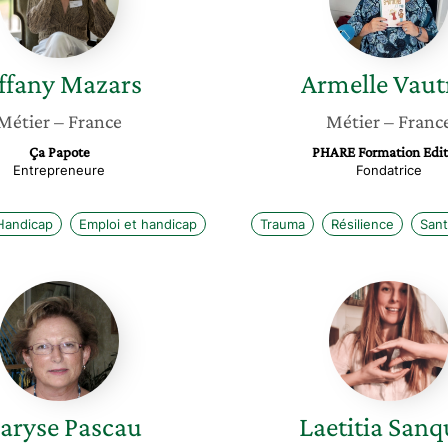
ffany
Mazars
Armelle
Vaut
Métier
– France
Métier
– Franc
Ça Papote
PHARE Formation Edit
Entrepreneure
Fondatrice
Handicap
Emploi et handicap
Trauma
Résilience
Sant
Maryse
Laetitia
Pascau
Sanque
aryse
Pascau
Laetitia
Sanq