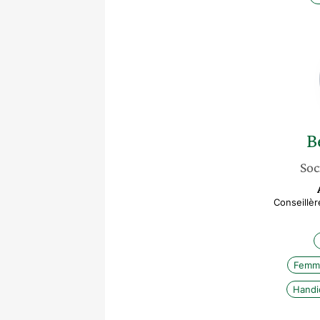
B
Soc
Conseillèr
Femme
Handic