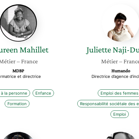
Daureen
Juliette
Mahillet
Naji-
Dumas
ureen
Mahillet
Juliette
Naji-D
Métier
– France
Métier
– Franc
MDBP
Humando
rmatrice et directrice
Directrice d’agence d’inc
 à la personne
Enfance
Emploi des femmes
Formation
Responsabilité sociétale des 
Emploi
Sandrine
Béatric