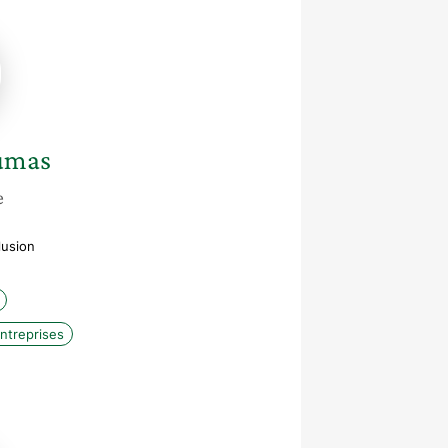
umas
e
lusion
entreprises
e