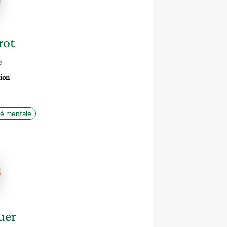
rot
e
ion
é mentale
r
uer