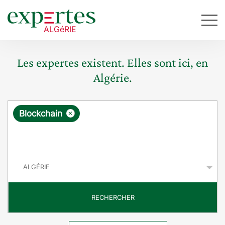
Les expertes existent. Elles sont ici, en
Algérie.
R
×
Blockchain
e
q
P
u
a
y
ê
s
t
RECHERCHER
e