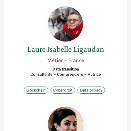
Laure
Isabelle
Ligaudan
Laure Isabelle
Ligaudan
Métier
– France
Data transition
Consultante – Conférencière – Autrice
Blockchain
Cyberdroit
Data privacy
Mathilde
Morineaux