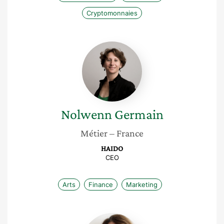
Cryptomonnaies
Nolwenn
Germain
Nolwenn
Germain
Métier
– France
HAIDO
CEO
Arts
Finance
Marketing
Marta