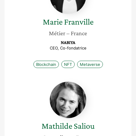
Marie
Franville
Métier
– France
NABIYA
CEO, Co-fondatrice
Blockchain
NFT
Metaverse
Mathilde
Saliou
Mathilde
Saliou