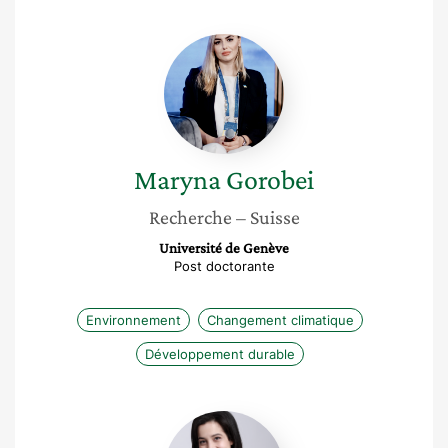
Maryna
Gorobei
Maryna
Gorobei
Recherche
– Suisse
Université de Genève
Post doctorante
Environnement
Changement climatique
Développement durable
Yosra
Jarraya