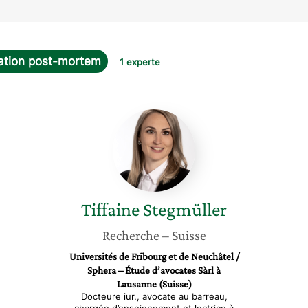
ation post-mortem
1 experte
Tiffaine
Stegmüller
Tiffaine
Stegmüller
Recherche
– Suisse
Universités de Fribourg et de Neuchâtel /
Sphera – Étude d’avocates Sàrl à
Lausanne (Suisse)
Docteure iur., avocate au barreau,