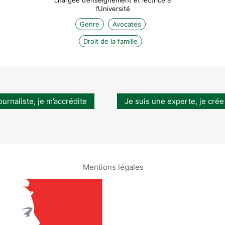
chargée d’enseignement et lectrice à
l’Université
Genre
Avocates
Droit de la famille
ournaliste, je m’accrédite
Je suis une experte, je crée
Mentions légales