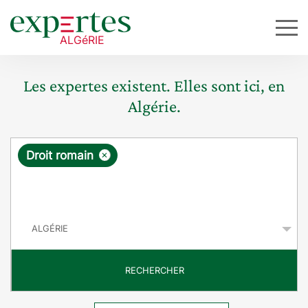
Les expertes existent. Elles sont ici, en
Algérie.
R
×
Droit romain
e
q
P
u
a
y
ê
s
t
RECHERCHER
e