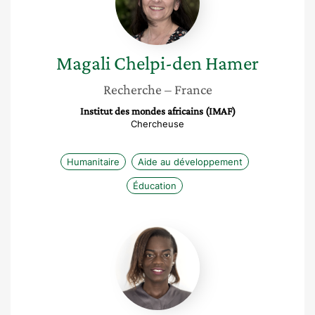
Hamer
Magali
Chelpi-den Hamer
Recherche
– France
Institut des mondes africains (IMAF)
Chercheuse
Humanitaire
Aide au développement
Éducation
Zoukouhi
Roseline
Paule-
désirée
Zahui