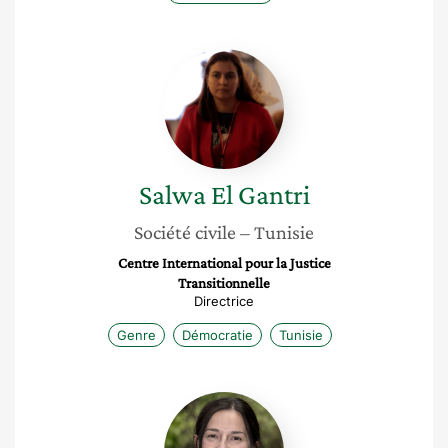
Salwa
El
Gantri
Salwa
El Gantri
Société civile
– Tunisie
Centre International pour la Justice
Transitionnelle
Directrice
Genre
Démocratie
Tunisie
Magali
Chelpi-
den