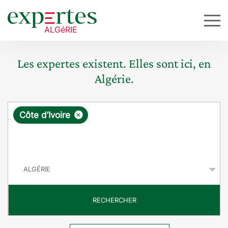
Les expertes existent. Elles sont ici, en
Algérie.
R
×
Côte d’Ivoire
e
q
P
u
a
y
ê
s
t
RECHERCHER
e