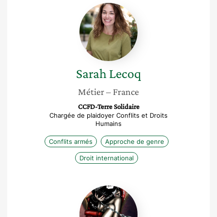
Sarah
Lecoq
Sarah
Lecoq
Métier
– France
CCFD-Terre Solidaire
Chargée de plaidoyer Conflits et Droits
Humains
Conflits armés
Approche de genre
Droit international
Saylie
Lady