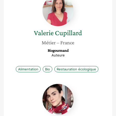
Cupillard
Valerie
Cupillard
Métier
– France
Biogourmand
Auteure
Alimentation
Bio
Restauration écologique
Morgane
Schmitt
Giordano