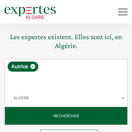
Les expertes existent. Elles sont ici, en
Algérie.
R
×
Autrice
e
q
P
u
a
y
ê
s
t
RECHERCHER
e