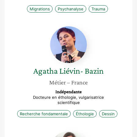
Migrations
Psychanalyse
Trauma
Agatha
Liévin-
Bazin
Agatha
Liévin- Bazin
Métier
– France
Indépendante
Docteure en éthologie, vulgarisatrice
scientifique
Recherche fondamentale
Éthologie
Dessin
Valerie