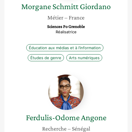
Morgane
Schmitt Giordano
Métier
– France
Sciences Po Grenoble
Réalisatrice
Éducation aux médias et à l’information
Études de genre
Arts numériques
Ferdulis-
Odome
Angone
Ferdulis-Odome
Angone
Recherche
– Sénégal