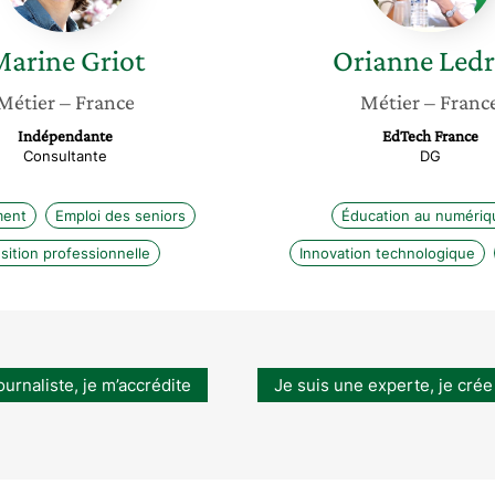
Marine
Griot
Orianne
Ledr
Métier
– France
Métier
– Franc
Indépendante
EdTech France
Consultante
DG
ment
Emploi des seniors
Éducation au numériq
sition professionnelle
Innovation technologique
ournaliste, je m’accrédite
Je suis une experte, je crée