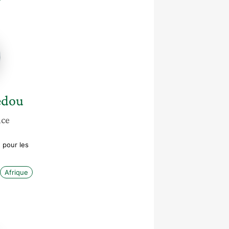
edou
dou
nce
 pour les
Afrique