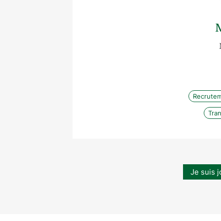
Recrute
Tran
Je suis j