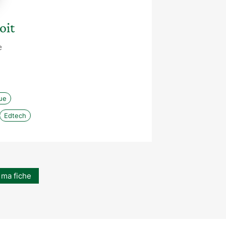
oit
e
ue
Edtech
 ma fiche