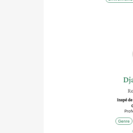
Dj
Re
Inspé de
Prof
Genre