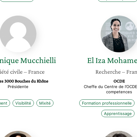
Dominique
El
Mucchielli
Iza
Moham
nique
Mucchielli
El Iza
Mohame
iété civile
– France
Recherche
– Fra
s 3000 Bouches du Rhône
OCDE
Présidente
Cheffe du Centre de l’OCDE
competences
ent
Visibilité
Mixité
Formation professionnelle
Apprentissage
Beatrice
Noemie