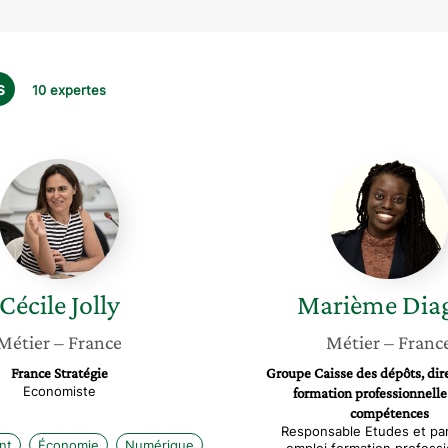
s
10 expertes
Cécile
Marièm
Jolly
Diagne
Cécile
Jolly
Marième
Dia
Métier
– France
Métier
– Franc
France Stratégie
Groupe Caisse des dépôts, dire
Economiste
formation professionnelle
compétences
Responsable Etudes et par
nt
Économie
Numérique