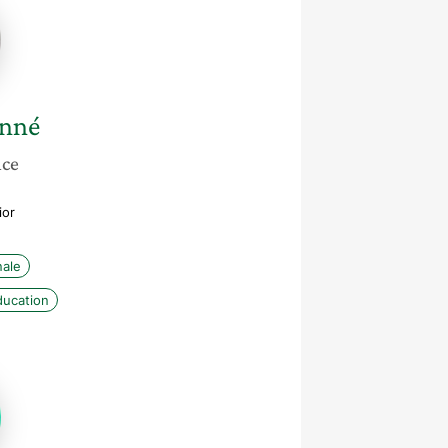
nné
nce
ior
nale
ducation