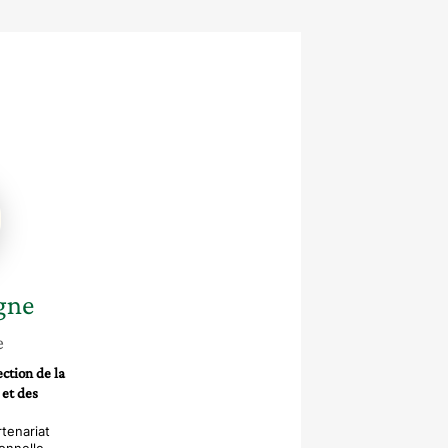
e
gne
e
ction de la
 et des
tenariat