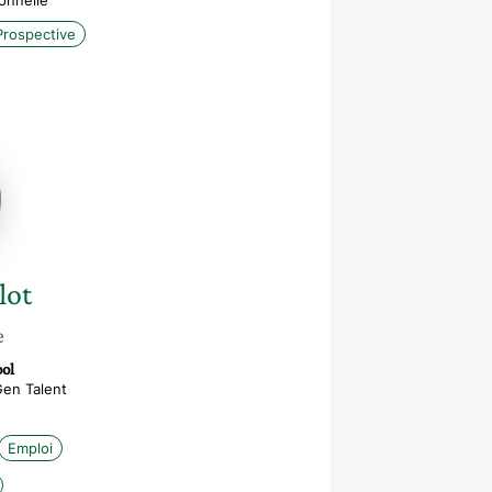
onnelle
Prospective
e
lot
e
ol
Gen Talent
Emploi