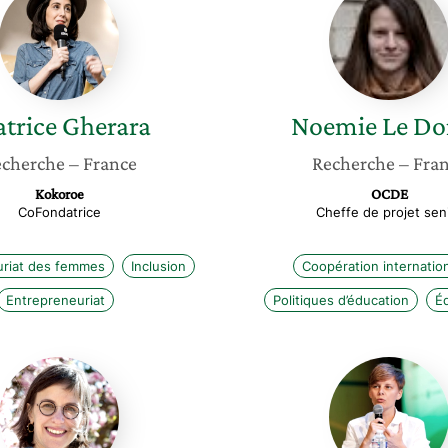
Gherara
Le
Donné
atrice
Gherara
Noemie
Le Do
cherche
– France
Recherche
– Fra
Kokoroe
OCDE
CoFondatrice
Cheffe de projet sen
uriat des femmes
Inclusion
Coopération internatio
Entrepreneuriat
Politiques d’éducation
É
Marine
Orianne
Griot
Ledroit