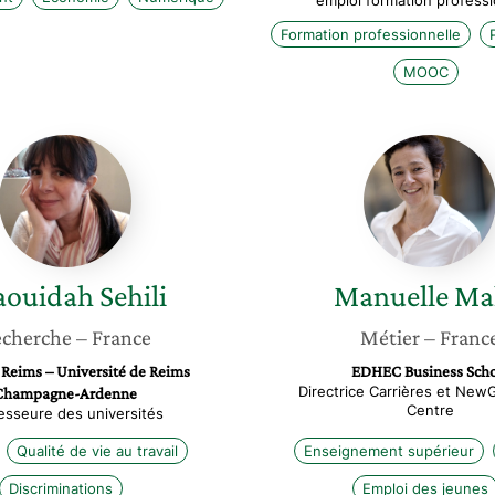
emploi formation professi
Formation professionnelle
MOOC
Djaouidah
Manuell
Sehili
Malot
aouidah
Sehili
Manuelle
Ma
cherche
– France
Métier
– Franc
 Reims – Université de Reims
EDHEC Business Scho
Directrice Carrières et New
Champagne-Ardenne
Centre
esseure des universités
Qualité de vie au travail
Enseignement supérieur
Discriminations
Emploi des jeunes