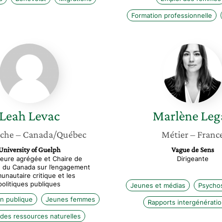
Formation professionnelle
Leah
Marlène
Levac
Legay
Leah
Levac
Marlène
Leg
che
– Canada/Québec
Métier
– Franc
University of Guelph
Vague de Sens
eure agrégée et Chaire de
Dirigeante
 du Canada sur l’engagement
nautaire critique et les
politiques publiques
Jeunes et médias
Psychos
on publique
Jeunes femmes
Rapports intergénératio
des ressources naturelles