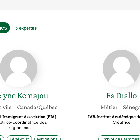
mes
5 expertes
Evelyne
Fa
Kemajou
Diallo
elyne
Kemajou
Fa
Diallo
civile
– Canada/Québec
Métier
– Sénéga
 l’Immigrant Association (PIA)
IAB-Institut Académique d
atrice-coordinatrice des
Créatrice
programmes
s
Bénévolat
Migrations
Emploi des femmes