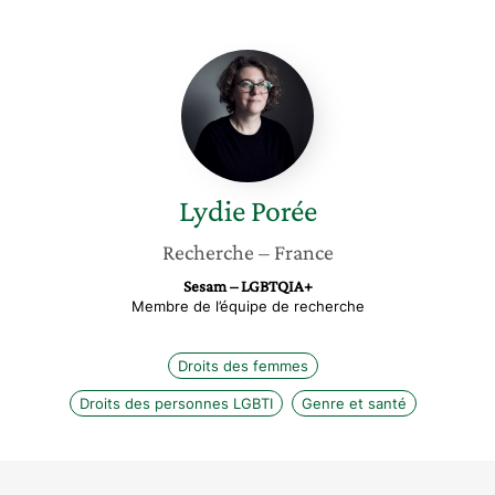
Lydie
Porée
Lydie
Porée
Recherche
– France
Sesam – LGBTQIA+
Membre de l’équipe de recherche
Droits des femmes
Droits des personnes LGBTI
Genre et santé