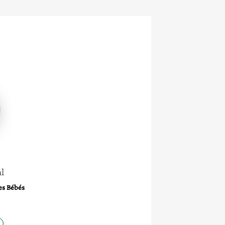
l
es Bébés