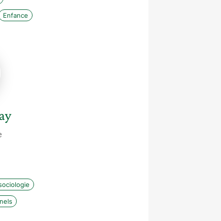
Enfance
ay
e
ociologie
nels