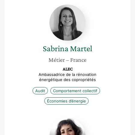
Sabrina
Martel
Sabrina
Martel
Métier
– France
ALEC
Ambassadrice de la rénovation
énergétique des copropriétés
Audit
Comportement collectif
Économies d’énergie
Adeline
de
Lépinay