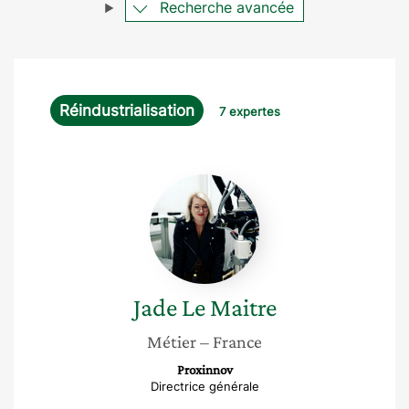
Recherche avancée
Réindustrialisation
7 expertes
Jade
Le
Maitre
Jade
Le Maitre
Métier
– France
Proxinnov
Directrice générale