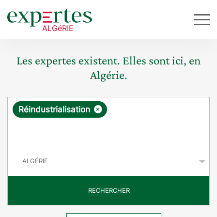
Les expertes existent. Elles sont ici, en
Algérie.
R
×
Réindustrialisation
e
q
P
u
a
y
ê
s
t
RECHERCHER
e