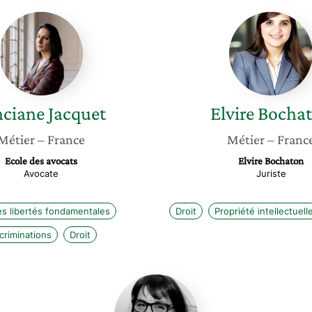
Vinciane
Elvire
Jacquet
Bochat
nciane
Jacquet
Elvire
Bocha
Métier
– France
Métier
– Franc
Ecole des avocats
Elvire Bochaton
Avocate
Juriste
es libertés fondamentales
Droit
Propriété intellectuell
criminations
Droit
Sara
Bystrom