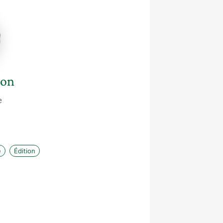
on
ton
e
e
Édition