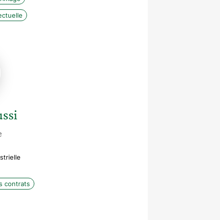
ectuelle
e
ussi
e
trielle
s contrats