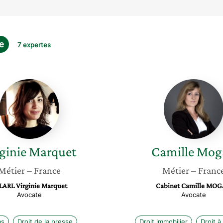
ge
7 expertes
Virginie
Camille
Marquet
Mogan
ginie
Marquet
Camille
Mog
Métier
– France
Métier
– Franc
LARL Virginie Marquet
Cabinet Camille MO
Avocate
Avocate
as
Droit de la presse
Droit immobilier
Droit à