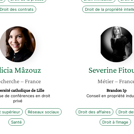
Droit des contrats
Droit de la propriété intell
Alicia
Severin
Mâzouz
Fitoussi
licia
Mâzouz
Severine
Fito
cherche
– France
Métier
– Franc
rsité catholique de Lille
Brandon Ip
se de conférences en droit
Conseil en propriété indus
privé
 supérieur
Réseaux sociaux
Droit des affaires
Droit de
Santé
Droit à l’image