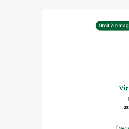
Droit à l’ima
Vir
SE
Médi