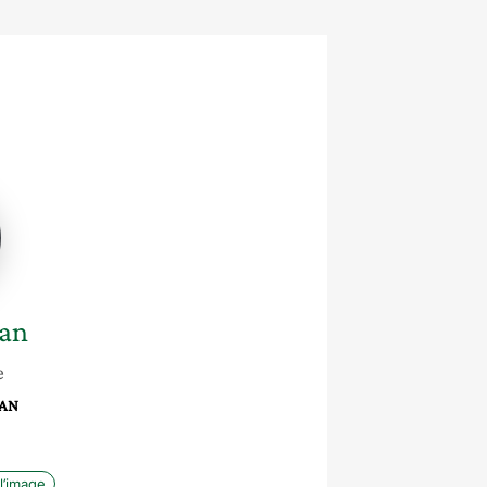
an
e
GAN
 l’image