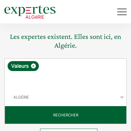
Les expertes existent. Elles sont ici, en
Algérie.
R
×
Valeurs
e
q
P
u
a
y
ê
s
t
RECHERCHER
e