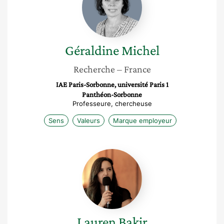
Géraldine
Michel
Recherche
– France
IAE Paris-Sorbonne, université Paris 1
Panthéon-Sorbonne
Professeure, chercheuse
Sens
Valeurs
Marque employeur
Lauren
Bakir
Lauren
Bakir