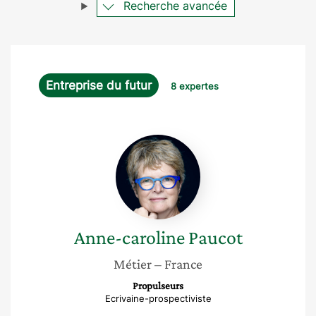
Recherche avancée
Entreprise du futur
8 expertes
Anne-
caroline
Paucot
Anne-caroline
Paucot
Métier
– France
Propulseurs
Ecrivaine-prospectiviste