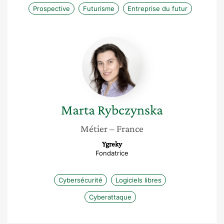
Prospective
Futurisme
Entreprise du futur
Marta
Rybczynska
Marta
Rybczynska
Métier
– France
Ygreky
Fondatrice
Cybersécurité
Logiciels libres
Cyberattaque