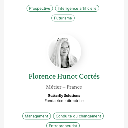
Prospective
Intelligence artificielle
Futurisme
Florence
Hunot
Cortés
Florence
Hunot Cortés
Métier
– France
Butterfly Solutions
Fondatrice ; directrice
Management
Conduite du changement
Entrepreneuriat