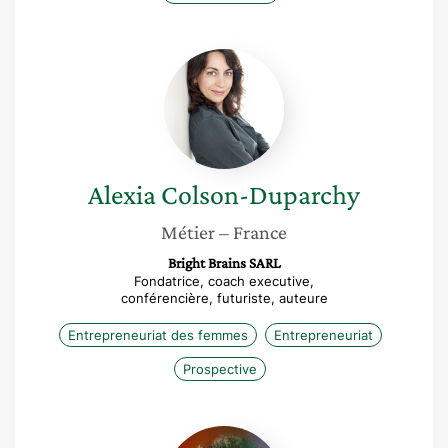
Alexia
Colson-
Duparchy
Alexia
Colson-Duparchy
Métier
– France
Bright Brains SARL
Fondatrice, coach executive,
conférencière, futuriste, auteure
Entrepreneuriat des femmes
Entrepreneuriat
Prospective
Aurélie