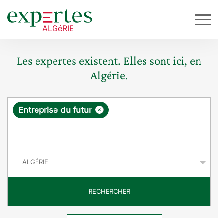
Les expertes existent. Elles sont ici, en
Algérie.
R
×
Entreprise du futur
e
q
P
u
a
y
ê
s
t
RECHERCHER
e