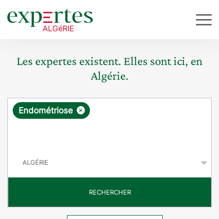
Les expertes existent. Elles sont ici, en
Algérie.
R
×
Endométriose
e
q
P
u
a
y
ê
s
t
RECHERCHER
e