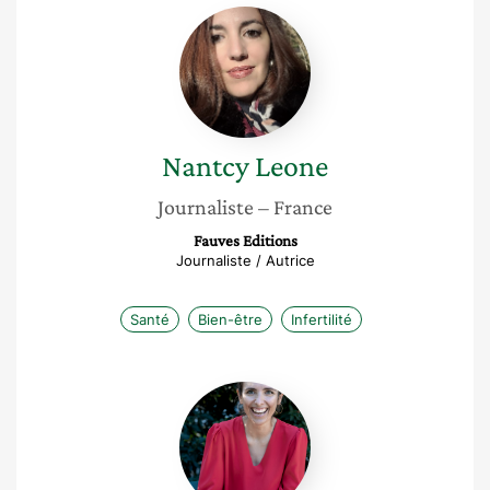
Nantcy
Leone
Nantcy
Leone
Journaliste
– France
Fauves Editions
Journaliste / Autrice
Santé
Bien-être
Infertilité
Bertille
Flory