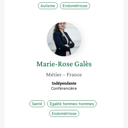
Autisme
Endométriose
Marie-
Rose
Galès
Marie-Rose
Galès
Métier
– France
Indépendante
Conférencière
Santé
Égalité femmes-hommes
Endométriose