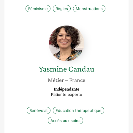
Féminisme
Règles
Menstruations
Yasmine
Candau
Yasmine
Candau
Métier
– France
Indépendante
Patiente experte
Bénévolat
Éducation thérapeutique
Accès aux soins