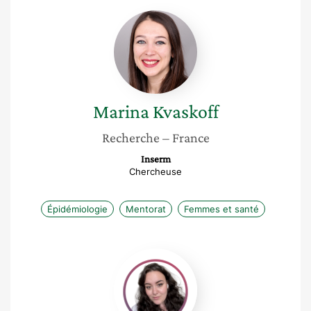
Marina
Kvaskoff
Marina
Kvaskoff
Recherche
– France
Inserm
Chercheuse
Épidémiologie
Mentorat
Femmes et santé
Juliette
Wood