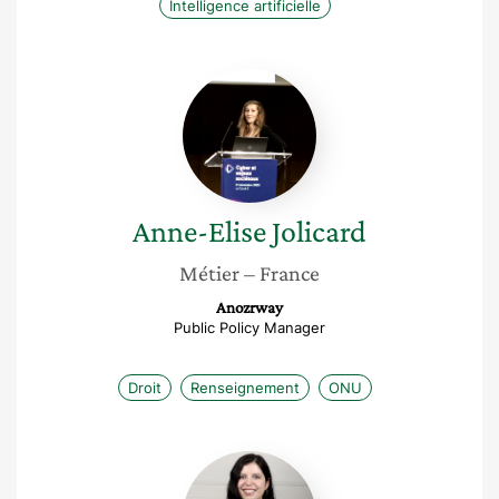
Intelligence artificielle
Anne-
Elise
Jolicard
Anne-Elise
Jolicard
Métier
– France
Anozrway
Public Policy Manager
Droit
Renseignement
ONU
Déborah
Haddad