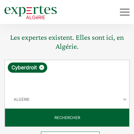
Les expertes existent. Elles sont ici, en
Algérie.
R
×
Cyberdroit
e
q
P
u
a
y
ê
s
t
RECHERCHER
e