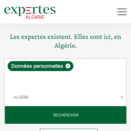
Les expertes existent. Elles sont ici, en
Algérie.
R
×
Données personnelles
e
q
P
u
a
y
ê
s
t
RECHERCHER
e