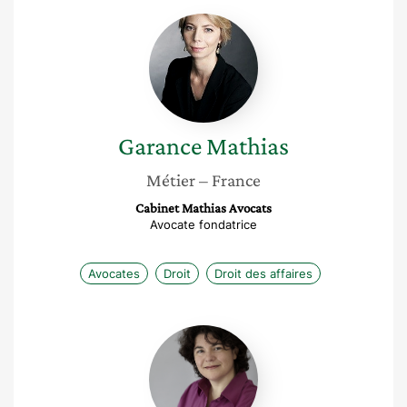
Garance
Mathias
Garance
Mathias
Métier
– France
Cabinet Mathias Avocats
Avocate fondatrice
Avocates
Droit
Droit des affaires
Caroline
Gans
Combe