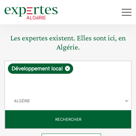
Les expertes existent. Elles sont ici, en
Algérie.
R
×
Développement local
e
q
P
u
a
y
ê
s
t
RECHERCHER
e