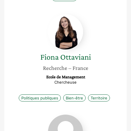
Fiona
Ottaviani
Fiona
Ottaviani
Recherche
– France
Ecole de Management
Chercheuse
Politiques publiques
Bien-être
Territoire
Hortense
Harang