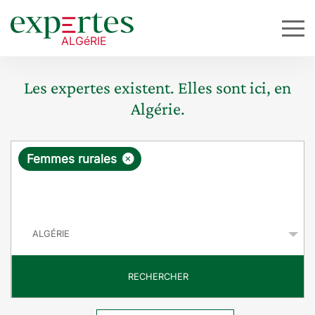
Les expertes existent. Elles sont ici, en
Algérie.
R
×
Femmes rurales
e
q
P
u
a
y
ê
s
t
RECHERCHER
e