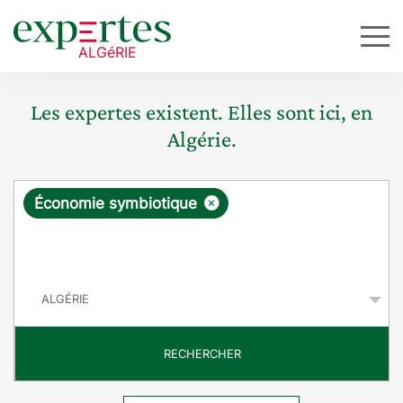
Les expertes existent. Elles sont ici, en
Algérie.
R
×
Économie symbiotique
e
q
P
u
a
y
ê
s
t
RECHERCHER
e