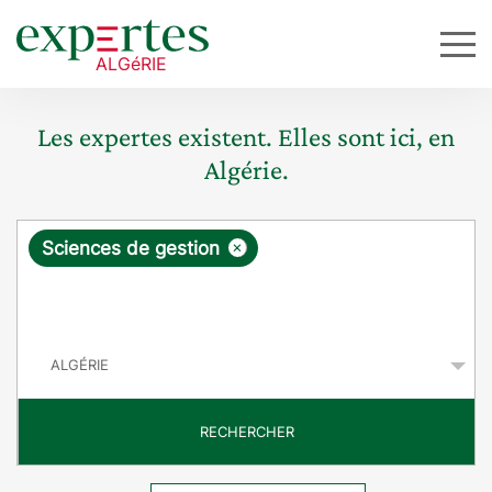
Les expertes existent. Elles sont ici, en
Algérie.
R
×
Sciences de gestion
e
q
P
u
a
y
ê
s
t
RECHERCHER
e