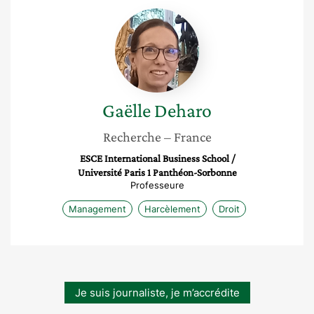
Gaëlle
Deharo
Gaëlle
Deharo
Recherche
– France
ESCE International Business School /
Université Paris 1 Panthéon-Sorbonne
Professeure
Management
Harcèlement
Droit
Je suis journaliste, je m’accrédite