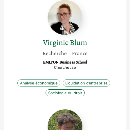
Virginie
Blum
Virginie
Blum
Recherche
– France
EMLYON Business School
Chercheuse
Analyse économique
Liquidation d’entreprise
Sociologie du droit
Elodie
Ritzenthaler