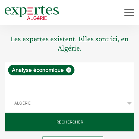
Les expertes existent. Elles sont ici, en
Algérie.
R
×
Analyse économique
e
q
P
u
a
y
ê
s
t
RECHERCHER
e