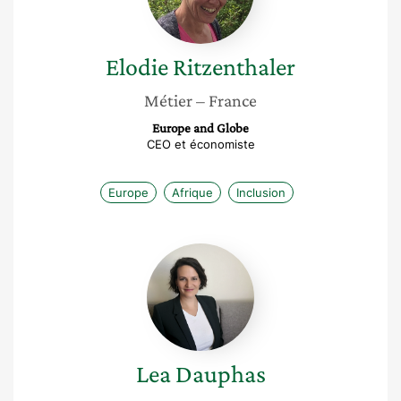
Elodie
Ritzenthaler
Métier
– France
Europe and Globe
CEO et économiste
Europe
Afrique
Inclusion
Lea
Dauphas
Lea
Dauphas