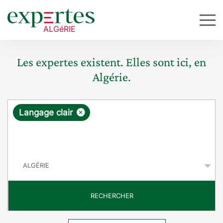
Les expertes existent. Elles sont ici, en
Algérie.
R
×
Langage clair
e
q
P
u
a
y
ê
s
t
RECHERCHER
e