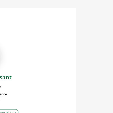
ne
sant
e
gence
e
sociations