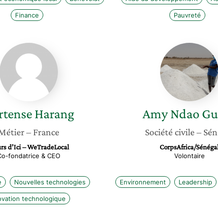
Finance
Pauvreté
Hortense
Amy
Harang
Ndao
Gueye
rtense
Harang
Amy Ndao
Gu
Métier
– France
Société civile
– Sén
urs d’Ici – WeTradeLocal
CorpsAfrica/Sénéga
Co-fondatrice & CEO
Volontaire
e
Nouvelles technologies
Environnement
Leadership
ovation technologique