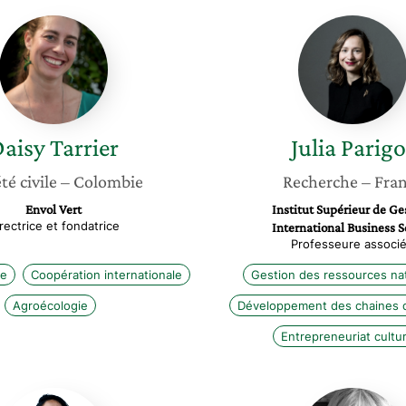
Daisy
Julia
Tarrier
Parigot
aisy
Tarrier
Julia
Parigo
té civile
– Colombie
Recherche
– Fra
Envol Vert
Institut Supérieur de Ge
rectrice et fondatrice
International Business S
Professeure associ
ne
Coopération internationale
Gestion des ressources nat
Agroécologie
Développement des chaines d
Entrepreneuriat cultur
Léa
Cécile