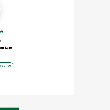
e
e
itut Lean
treprise