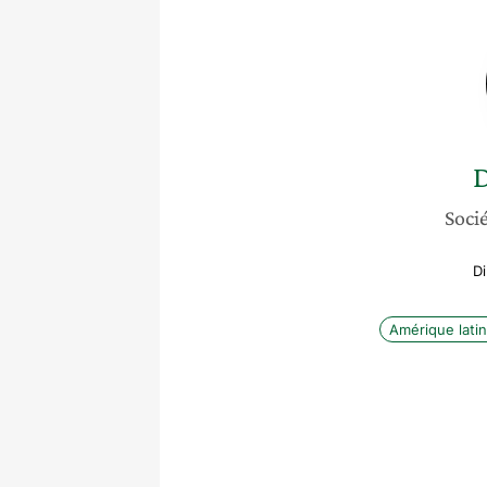
D
Socié
Di
Amérique lati