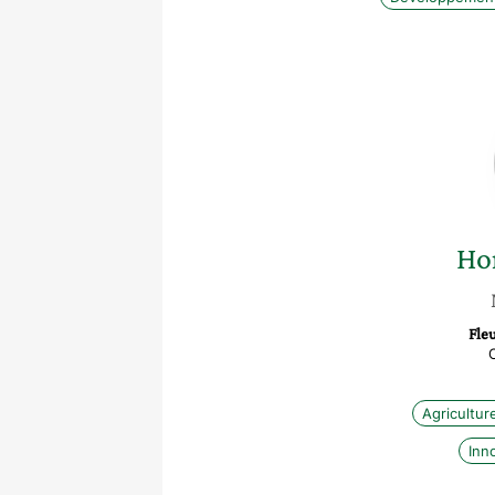
Ho
Fle
Agricultur
Inn