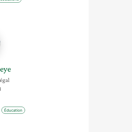
eye
égal
l
Éducation