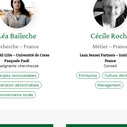
Baileche
Roche
Léa
Baileche
Cécile
Roch
cherche
– France
Métier
– Franc
 LISA – Université de Corse
Lean Sensei Partners – Inst
Pasquale Paoli
France
seignante chercheuse
Conseil
ergies renouvelables
Entreprise
Culture d’en
ération décentralisée
Management
ouvernance locale