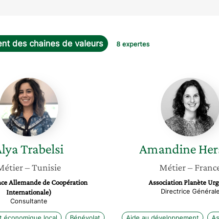
t des chaines de valeurs
8 expertes
Alya
Amandi
Trabelsi
Hersant
Alya
Trabelsi
Amandine
Her
Métier
– Tunisie
Métier
– Franc
ce Allemande de Coopération
Association Planète Ur
Directrice Général
Internationale)
Consultante
 économique local
Bénévolat
Aide au développement
As