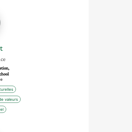
t
nce
stion,
chool
ée
urelles
e valeurs
el