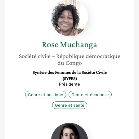
Rose
Muchanga
Rose
Muchanga
Société civile
– République démocratique
du Congo
Synérie des Femmes de la Société Civile
(SYFES)
Présidente
Genre et politique
Genre et économie
Genre et santé
Quitterie
Roquebert