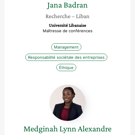
Jana
Badran
Recherche
– Liban
Université Libanaise
Maîtresse de conférences
Management
Responsabilité sociétale des entreprises
Éthique
Medginah
Lynn
Alexandre
Medginah Lynn
Alexandre