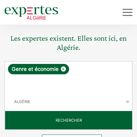
Les expertes existent. Elles sont ici, en
Algérie.
R
×
Genre et économie
e
q
P
u
a
y
ê
s
t
RECHERCHER
e