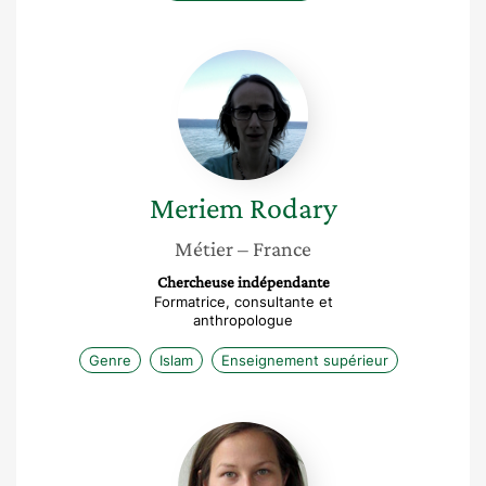
Meriem
Rodary
Meriem
Rodary
Métier
– France
Chercheuse indépendante
Formatrice, consultante et
anthropologue
Genre
Islam
Enseignement supérieur
Clémentine
Van
Effenterre