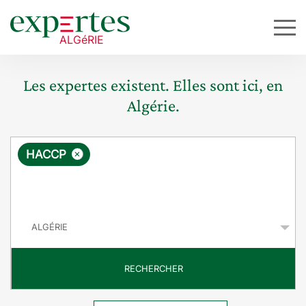
Les expertes existent. Elles sont ici, en
Algérie.
R
×
HACCP
e
q
P
u
a
y
ê
s
t
RECHERCHER
e