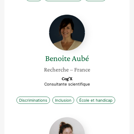
Benoite
Aubé
Benoite
Aubé
Recherche
– France
Cog’X
Consultante scientifique
Discriminations
Inclusion
École et handicap
Laure
Guillot
Farneti