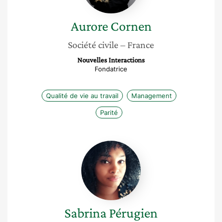
Aurore
Cornen
Société civile
– France
Nouvelles Interactions
Fondatrice
Qualité de vie au travail
Management
Parité
Sabrina
Pérugien
Sabrina
Pérugien