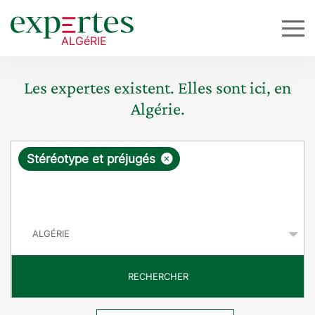
Les expertes existent. Elles sont ici, en
Algérie.
R
×
Stéréotype et préjugés
e
q
P
u
a
y
ê
s
t
RECHERCHER
e