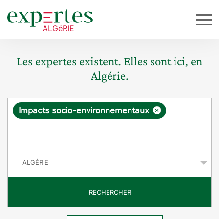
Les expertes existent. Elles sont ici, en
Algérie.
R
×
Impacts socio-environnementaux
e
q
P
u
a
y
ê
s
t
RECHERCHER
e