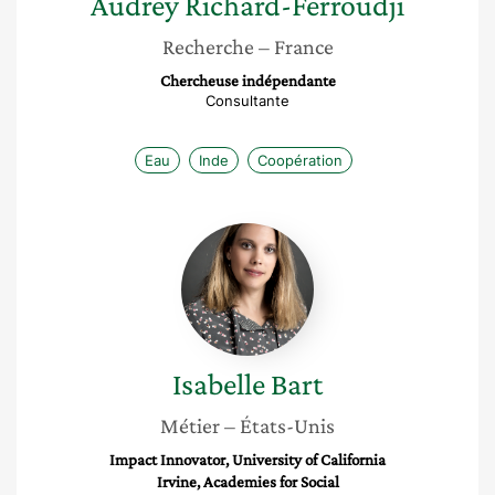
Audrey
Richard-Ferroudji
Recherche
– France
Chercheuse indépendante
Consultante
Eau
Inde
Coopération
Isabelle
Bart
Isabelle
Bart
Métier
– États-Unis
Impact Innovator, University of California
Irvine, Academies for Social