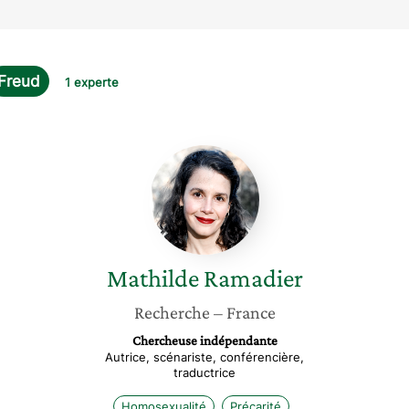
Freud
1 experte
Mathilde
Ramadier
Mathilde
Ramadier
Recherche
– France
Chercheuse indépendante
Autrice, scénariste, conférencière,
traductrice
Homosexualité
Précarité