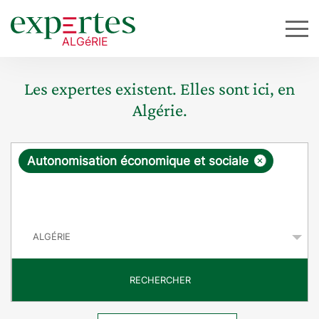
Les expertes existent. Elles sont ici, en
Algérie.
R
×
Autonomisation économique et sociale
e
q
P
u
a
y
ê
s
t
RECHERCHER
e